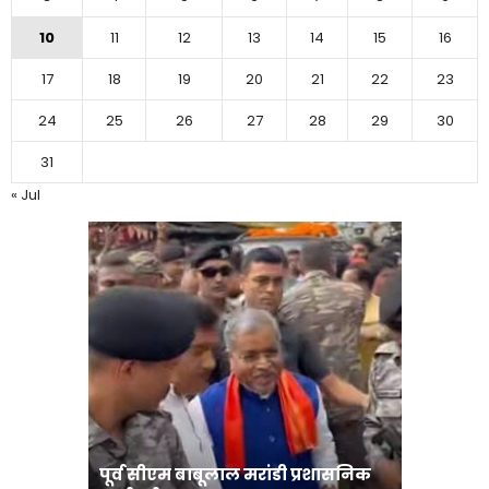
10
11
12
13
14
15
16
17
18
19
20
21
22
23
24
25
26
27
28
29
30
31
« Jul
पूर्व सीएम बाबूलाल मरांडी प्रशासनिक
अंगदान क