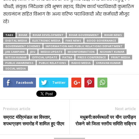
चौधरी, संयुक्त निदेशक रवि भूषण सहाय, विशेष कार्य पदाधिकारी कुमारिल
सत्यनंदन सहित विभाग के अन्य वरिष्ठ पदाधिकारी और कर्मचारी मौजूद
रहे।
TAGS
BIHAR
BIHAR DEVELOPMENT
BIHAR GOVERNMENT
BIHAR NEWS
DIGITAL MEDIA
ELECTRONIC MEDIA
FAKE NEWS
GOOD GOVERNANCE
GOVERNMENT SCHEMES
INFORMATION AND PUBLIC RELATIONS DEPARTMENT
JAN SAMPARK
JDU
MEDIA UPDATE
MISINFORMATION
NISHANT KUMAR
NITISH KUMAR
OFFICIAL UPDATE
PATNA
PRESS CONFERENCE
PRINT MEDIA
PUBLIC AWARENESS
PUBLIC RELATIONS
RADIO MEDIA
SHRAVAN KUMAR
SOCIAL MEDIA
Facebook
Twitter
Previous article
Next article
सम्राट मंत्रिमंडल का विस्तार,
मधुबनी:कार्यस्थलों पर यौन उत्पीड़न
शपथग्रहण समारोह में शामिल हुए पीएम
रोकने को जिला स्तरीय समिति सक्रिय