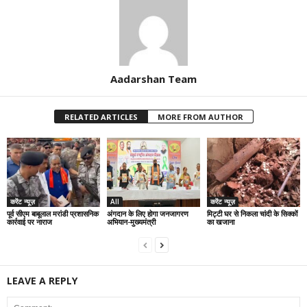
Aadarshan Team
RELATED ARTICLES
MORE FROM AUTHOR
करेंट न्यूज़
All
करेंट न्यूज़
पूर्व सीएम बाबूलाल मरांडी प्रशासनिक
अंगदान के लिए होगा जनजागरण
मिट्टी घर से निकला चांदी के सिक्कों
कार्रवाई पर नाराज
अभियान-मुख्यमंत्री
का खजाना
LEAVE A REPLY