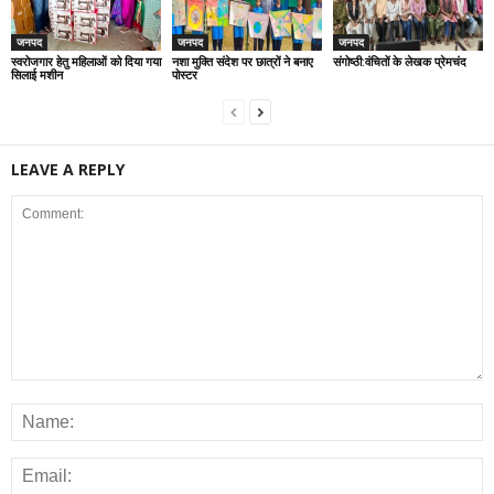
जनपद
जनपद
जनपद
स्वरोजगार हेतु महिलाओं को दिया गया
नशा मुक्ति संदेश पर छात्रों ने बनाए
संगोष्ठी:वंचितों के लेखक प्रेमचंद
सिलाई मशीन
पोस्टर
LEAVE A REPLY