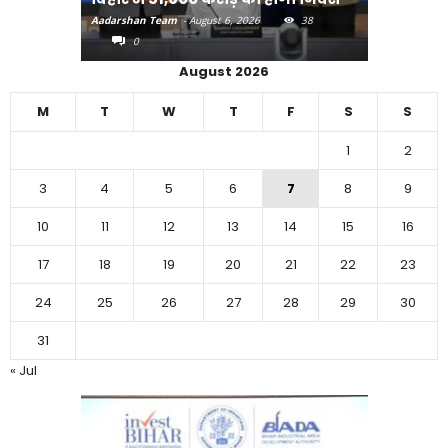
Aadarshan Team
-
August 6, 2026
38
Aadarshan T
0
0
August 2026
M
T
W
T
F
S
S
1
2
3
4
5
6
7
8
9
10
11
12
13
14
15
16
17
18
19
20
21
22
23
24
25
26
27
28
29
30
31
« Jul