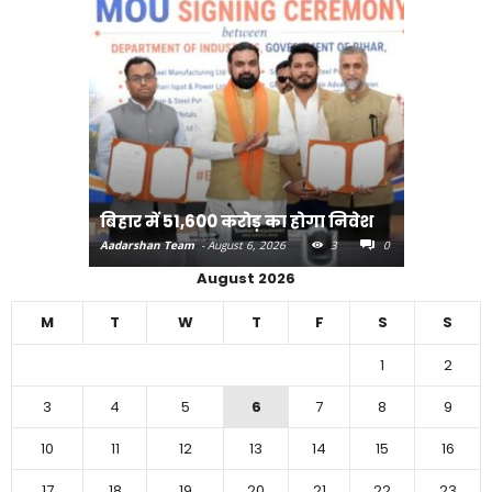
राजधानी प
करने का
बिहार में 51,600 करोड़ का होगा निवेश
Aadarshan T
Aadarshan Team
-
August 6, 2026
3
0
0
August 2026
M
T
W
T
F
S
S
1
2
3
4
5
6
7
8
9
10
11
12
13
14
15
16
17
18
19
20
21
22
23