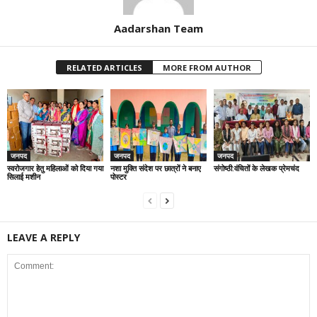
Aadarshan Team
RELATED ARTICLES
MORE FROM AUTHOR
जनपद
जनपद
जनपद
स्वरोजगार हेतु महिलाओं को दिया गया
नशा मुक्ति संदेश पर छात्रों ने बनाए
संगोष्ठी:वंचितों के लेखक प्रेमचंद
सिलाई मशीन
पोस्टर
LEAVE A REPLY