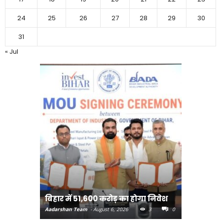
24
25
26
27
28
29
30
31
« Jul
बिहार:ए
बिहार में 51,600 करोड़ का होगा निवेश
सीखेंगे 
Aadarshan Team
-
August 6, 2026
3
0
Aadarshan T