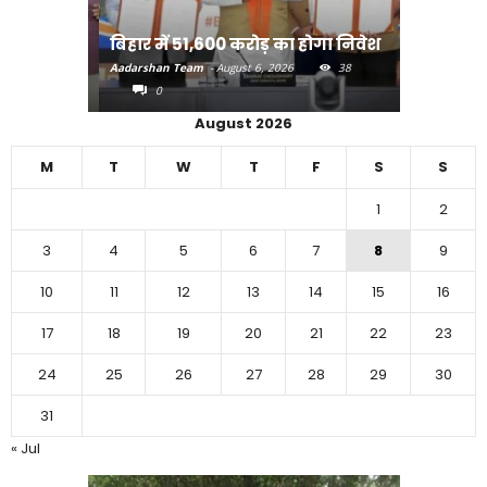
- गांव तक
राजधानी प
बिहार में 51,600 करोड़ का होगा निवेश
करने का
18
Aadarshan Team
-
August 6, 2026
38
Aadarshan T
0
0
August 2026
M
T
W
T
F
S
S
1
2
3
4
5
6
7
8
9
10
11
12
13
14
15
16
17
18
19
20
21
22
23
24
25
26
27
28
29
30
31
« Jul