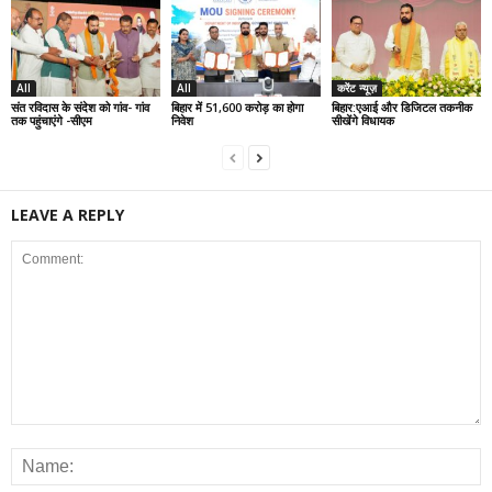
All
All
करेंट न्यूज़
संत रविदास के संदेश को गांव- गांव
बिहार में 51,600 करोड़ का होगा
बिहार:एआई और डिजिटल तकनीक
तक पहुंचाएंगे -सीएम
निवेश
सीखेंगे विधायक
LEAVE A REPLY