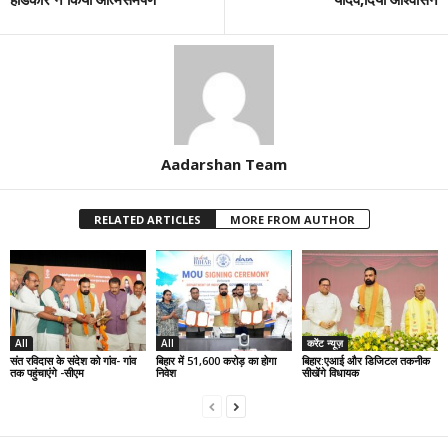
Aadarshan Team
RELATED ARTICLES
MORE FROM AUTHOR
All
All
करेंट न्यूज़
संत रविदास के संदेश को गांव- गांव
बिहार में 51,600 करोड़ का होगा
बिहार:एआई और डिजिटल तकनीक
तक पहुंचाएंगे -सीएम
निवेश
सीखेंगे विधायक