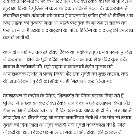
संवाददाता.पटना.इंटरनेट के जरिए चल रहे सेक्स रैकेट का पटना पुलिस ने
खुलासा किया है.पुलिस ने कल हाईटेक तरीके से पटना के कंकड़बाग में
संचालित इसके धंधेबाजों को पकड़ा है.वाट्सप के जरिए होती थी डिलिंग और
फिर ग्राहक को बुलाया जाता था. पहले फेसबुक के माध्यम से ग्राहक को
फंसाया जाता है उसके बाद वाट्सप के जरिए डिलिंग के बाद लड़की उपलब्ध
करायी जाती थी.
कल दो जगहों पर चल रहे सेक्स रैकेट का पर्दाफाश हुआ. जब पटना पुलिस
ने कंकड़बाग थाने के पूर्वी इंदिरा नगर रोड नंबर एक में अरबिंद कुमार के
मकान में छापेमारी की. वहां ग्राहक व व्यवसायी रंजीत कुमार को
आपत्तिजनक स्थिति में पकड़ लिया और एक युवती को मुक्त कराया. केंद्र
की संचालिका रेणु देवी को मौके पर ही गिरफ्तार कर लिया गया.
घटनास्थल से कंडोम के पैकेट, शिलाजीत के पैकेट बरामद किए गये हैं.
पुलिस ने ग्राहक बनकर सेक्स रैकेट चलने का पहले सत्यापन किया और
फिर छापेमारी की.बताया जाता है कि एक-एक ग्राहक से दो से तीन हजार में
सौदा होता था. जिनमें पंद्रह सौ रूपया संचालिका लेती थी और पांच सौ रूपया
युवती को दिया जाता था. मुक्त करायी गयी युवती कोलकाता की है. जिसे
नौकरी का झांसा देकर पटना लाया गया था और सेक्स की दलदल में