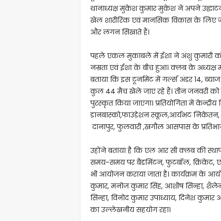
थानाध्यक्ष मुकेश कुमार मुकेश ने अपने उद्घ
खेल शारीरिक एवं मानसिक विकास के लिए जरुरी
और लगन सिखाते हैं।
पहले एकल मुकाबले में ईशा ने अंशु कुमारी क
नम्रता एवं ईशा के बीच हुआ। क्लब के अध्यक्ष
बताया कि इस टूर्नामेंट में गर्ल्स अंडर 14, ब्
कुल 44 मैच खेले जाए रहे हैं। तीन जनवरी को स्व
पुरस्कृत किया जाएगा। प्रतियोगिता में केन्द्रीय व
डानबास्को,फाउंडेशन स्कूल,आर्यभट निकेतन, 
दानापुर, फुलवारी ,खगौल आसपास के प्रतिभागी 
उहोंने बताया है कि एल आर सी क्लब की स्थापना
समय-समय पर बैडमिंटन, फुटबॉल, क्रिकेट, एथ
भी आयोजन कराया जाता है। कार्यक्रम के आयो
कुमार, मनोज कुमार सिंह, आशीष सिन्हा, शैलेन्द्र कु
सिन्हा, विनोद कुमार उपाध्याय, दिनेश कुमार औ
का उल्लेखनीय सहयोग रहा।