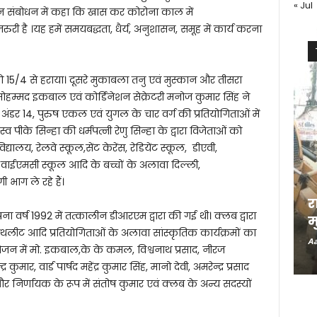
« Jul
ाटन संबोधन में कहा कि खास कर कोरोना काल में
 है ।यह हमें समयबद्धता, धैर्य, अनुशासन, समूह में कार्य करना
ो 15/4 से हराया। दूसरे मुकाबला तनु एवं मुस्कान और तीसरा
 मोहम्मद इकबाल एवं कोर्डिनेशन सेक्रेटरी मनोज कुमार सिंह ने
याज अंडर 14, पुरुष एकल एवं युगल के चार वर्ग की प्रतियोगिताओं में
 पीके सिन्हा की धर्मपत्नी रेणु सिन्हा के द्वारा विजेताओं को
िद्यालय, रेलवे स्कूल,सेंट केरेंस, रेडियेंट स्कूल, डीएवी,
वाईएमसी स्कूल आदि के बच्चों के अलावा दिल्ली,
भाग ले रहे हैं।
र
 वर्ष 1992 में तत्कालीन डीआरएम द्वारा की गई थी। क्लब द्वारा
म
लीट आदि प्रतियोगिताओं के अलावा सांस्कृतिक कार्यक्रमों का
Aa
जन में मो. इकबाल,के के कमल, विश्वनाथ प्रसाद, नीरज
मार, वार्ड पार्षद महेंद्र कुमार सिंह, मानो देवी, अमरेन्द्र प्रसाद
र निर्णायक के रूप में संतोष कुमार एवं क्लब के अन्य सदस्यों