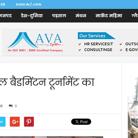
026
SIGN IN / JOIN
जनपद
देश-दुनिया
पड़ताल
मंथन
मार्केट महिमा
ग्ल
 बैडमिंटन टूर्नामेंट का
08
0
er