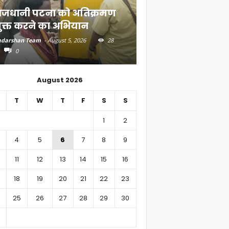
ाजधानी पटना को अतिक्रमण
दियारा के लोगों के ल
ुक्त करने का अभियान
स्टीमर सेवा
darshan Team
-
August 5, 2026
28
Aadarshan Team
-
August 4, 
0
0
August 2026
T
W
T
F
S
S
1
2
4
5
6
7
8
9
11
12
13
14
15
16
18
19
20
21
22
23
25
26
27
28
29
30