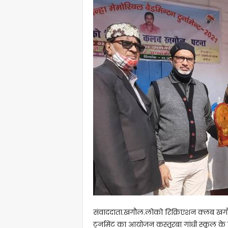
संवाददाता.खगौल.लोको रिक्रिएशन क्लब खगौल 
टूर्नामेंट का आयोजन कस्तूरबा गांधी स्कूल के 