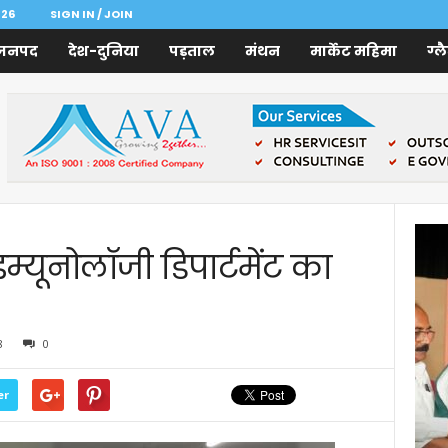
026
SIGN IN / JOIN
जनपद
देश-दुनिया
पड़ताल
मंथन
मार्केट महिमा
ग्ल
म्यूनोलॉजी डिपार्टमेंट का
8
0
er