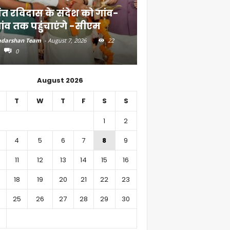
ंत रविदास के संदेश को गांव-
बिहार में 51,600 कर
ांव तक पहुंचाएंगे -सीएम
निवेश
darshan Team
-
August 7, 2026
22
Aadarshan Team
-
August 6, 
0
0
August 2026
T
W
T
F
S
S
1
2
4
5
6
7
8
9
11
12
13
14
15
16
18
19
20
21
22
23
25
26
27
28
29
30