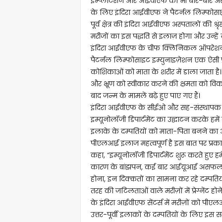
इम्प्लांटेशन और आईवीएफ का भी बार-बार अ
के लिए इंदिरा आईवीएफ ने पैटर्नल लिम्फोस
पूर्व क्षेत्र की इंदिरा आईवीएफ अस्पतालों की श्
मरीजों का इस पद्धति से इलाज़ होगा और उन्हें यह स
इंदिरा आईवीएफ के चीफ क्लिनिकल ऑपरेशनस 
पैटर्नल लिम्फोसाइट इम्युनाइज़ेशन एक ऐसी प्र
कोशिकाओं को माता के शरीर में डाला जाता है।
और भ्रूण को स्वीकार करने की क्षमता को वि
बाद जन्म के मामलें बढ़े हुए पाए गए हैं।
इंदिरा आईवीएफ के सीईओ और सह-संस्थापक डॉ क्
इम्यूनोलॉजी डिपार्टमेंट का उद्घाटन करके हमें 
इलाके के दम्पतियों को माता-पिता बनने का 
पीएलआई इलाज महत्वपूर्ण है इस बात पर प्रक
कहा, “इम्यूनोलॉजी डिपार्टमेंट शुरू करते हुए हम
कारण के बांझपन, कई बार आईयूआई असफल 
होना, इन दिक्कतों का सामना कर रहे दम्पतिय
तरह की जटिलताओं वाले मरीज़ों में प्रेग्नेंट
के इंदिरा आईवीएफ सेंटर्स में मरीज़ों को पीए
उत्तर-पूर्वी इलाकों के दम्पतियों के लिए इ