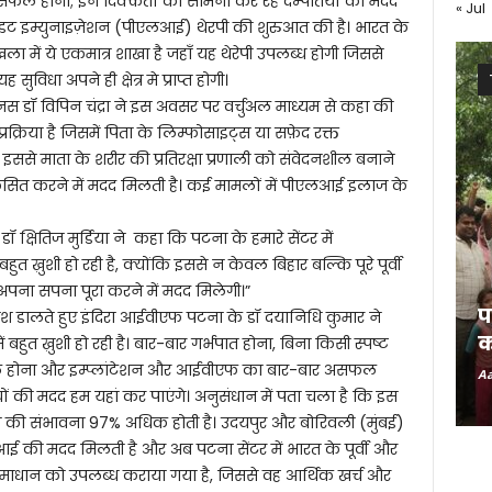
सफल होना; इन दिक्कतों का सामना कर रहे दम्पतियों की मदद
« Jul
ाइट इम्युनाइज़ेशन (पीएलआई) थेरपी की शुरुआत की है। भारत के
रृंखला में ये एकमात्र शाखा है जहाँ यह थेरेपी उपलब्ध होगी जिससे
ुविधा अपने ही क्षेत्र मे प्राप्त होगी।
डॉ विपिन चंद्रा ने इस अवसर पर वर्चुअल माध्यम से कहा की
क्रिया है जिसमें पिता के लिम्फोसाइट्स या सफ़ेद रक्त
 इससे माता के शरीर की प्रतिरक्षा प्रणाली को संवेदनशील बनाने
कसित करने में मदद मिलती है। कई मामलों में पीएलआई इलाज के
षितिज मुर्डिया ने कहा कि पटना के हमारे सेंटर में
बहुत ख़ुशी हो रही है, क्योंकि इससे न केवल बिहार बल्कि पूरे पूर्वी
अपना सपना पूरा करने में मदद मिलेगी।”
प
ाश डालते हुए इंदिरा आईवीएफ पटना के डॉ दयानिधि कुमार ने
क
ें बहुत ख़ुशी हो रही है। बार-बार गर्भपात होना, बिना किसी स्पष्ट
होना और इम्प्लांटेशन और आईवीएफ का बार-बार असफल
Aa
ों की मदद हम यहां कर पाएंगे। अनुसंधान में पता चला है कि इस
 होने की संभावना 97% अधिक होती है। उदयपुर और बोरिवली (मुंबई)
लआई की मदद मिलती है और अब पटना सेंटर में भारत के पूर्वी और
स समाधान को उपलब्ध कराया गया है, जिससे वह आर्थिक खर्च और