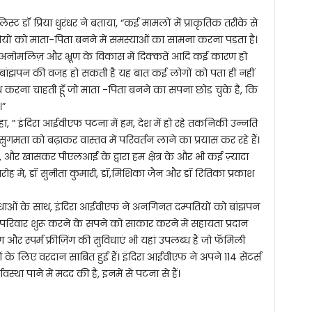
्ट डॉ प्रिया धुरंधर ने बताया, “कई मामलों में प्राकृतिक तरीके से
तियों को माता-पिता बनने में समस्याओं का सामना करना पड़ता है।
ोमल अनोमलिज़ और भ्रूण के विकास में दिक्कतें आदि कई कारण हो
 भी बांझपन की वजह हो सकती है यह बात कई लोगों को पता ही नहीं
ोध करना चाहती हूँ जो माता -पिता बनने का सपना छोड़ चुके है, कि
।”
, ” इंदिरा आईवीएफ पटना में हम, देश में हो रहे तकनिकी उन्नति
मता को बढ़ाकर वास्तव में परिवर्तन लाने का प्रयास कर रहे हैं।
पी, और खासकर पीएलआई के द्वारा हम क्षेत्र के और भी कई ज़्यादा
रोह मे, डॉ सुनीता कुमारी, डॉ,मिशिका जैन और डॉ रितिका प्रकाश
ाओं के साथ, इंदिरा आईवीएफ ने अनगिनत दम्पतियों को बांझपन
वार शुरू करने के सपने को साकार करने में सहायता प्रदान
 और स्पर्म फ्रीज़िंग की सुविधाएं भी यहां उपलब्ध हैं जो फॅमिली
के लिए वरदान साबित हुई हैं। इंदिरा आईवीएफ ने अपने 114 सेंटर्स
स्था पाने में मदद की है, इनमें से पटना से हैं।