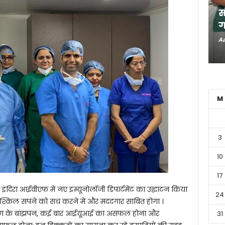
स
ग
Aa
M
3
10
17
 इंदिरा आईवीएफ में नए इम्यूनोलॉजी डिपार्टमेंट का उद्घाटन किया
24
 मुश्किल सपने को सच करने में और मददगार साबित होगा ।
 कारण के बांझपन, कई बार आईयूआई का असफल होना और
31