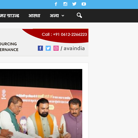
ैमर ग्राउन्ड
आस्था
अन्य