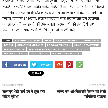
बैठक में स्वास्थ्य विभाग के सचिव कुमार रवि, राज्य स्वास्थ्य समिति के
कार्यपालक निदेशक अमित पांडेय सहित विभाग के अन्य वरीय पदाधिकारी
उपस्थित रहे। समीक्षा के दौरान राज्य में डेंगू एवं चिकनगुनिया की वर्तमान
स्थिति, फॉगिंग अभियान, मच्छर नियंत्रण, जांच एवं उपचार की व्यवस्था,
दवाओं एवं कीटनाशकों की उपलब्धता, अस्पतालों की तैयारियों तथा
जनजागरूकता कार्यक्रमों की विस्तृत समीक्षा की गई।
TAGS
AWARENESS CAMPAIGN
BIHAR
BIHAR GOVERNMENT
CHIKUNGUNYA
DENGUE
DISEASE SURVEILLANCE
FOGGING CAMPAIGN
HEALTH DEPARTMENT
HEALTH MINISTER
MONSOON PREPAREDNESS
MOSQUITO CONTROL
NS1 ELISA
PATNA
PUBLIC HEALTH
VECTOR BORNE DISEASES
Facebook
Twitter
Previous article
Next article
लक्षणपुर भेड़ी फार्म डैम में शुरू होगी
सांसद सह अभिनेता रवि किशन को मिली
बोटिंग सुविधा
पर्सनैलिटी राइट्स