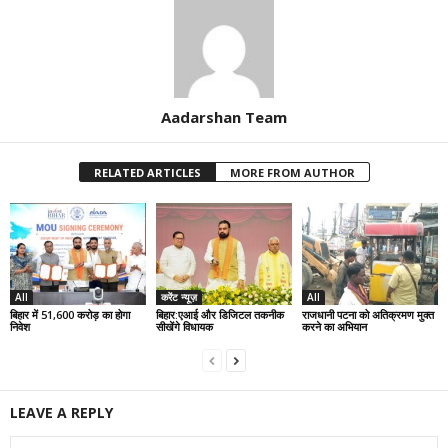
Aadarshan Team
RELATED ARTICLES
MORE FROM AUTHOR
All
करेंट न्यूज़
All
बिहार में 51,600 करोड़ का होगा
बिहार:एआई और डिजिटल तकनीक
राजधानी पटना को अतिक्रमण मुक्त
निवेश
सीखेंगे विधायक
करने का अभियान
LEAVE A REPLY