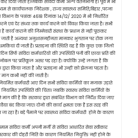
र दिया जाता हैं।जबकि संविदा कर्मी अल्प वेतनभोगी है। पूर्व में भी
ध्यम से कार्यपालक निदेशक , राज्य स्वास्थ्य समिति,बिहार ,पटना
िभाग के पत्रांक 4618 दिनांक 14/12/ 2020 में भी निर्धारित
्य करने एवं देर संध्या तक कार्य करने को विवश किया जाता है। सभी
है कार्य कराने की जिम्मेवारी संस्था के प्रधान से नही पूछकर
से की जाती है अन्यथा अनुशासनहीनता मानकर भुगतान पर रोक लगा
 धमकियां दी जाती हैं। प्रताड़ना की स्थिति यह है कि कुछ एक जिलों
रतिदिन सिर्फ संविदा कर्मचारियों की उपस्थिति पंजी की छाया प्रति की
मनोबल पर प्रतिकूल असर पड़ रहा है। क्योंकि उन्हें लगता है कि
के द्वारा किया जाता है और प्रताड़ना भी उन्हीं को झेलना पड़ता है।
मांग कभी नहीं की जाती है।
 नियमित कर्मचारी आए दिन सभी संविदा कर्मियों का मजाक उड़ाते
है न नियमित उपस्थिति की चिंता। जबकि स्वास्थ संविदा कर्मियों के
े मांग की है कि सरकार द्वारा संबंधित विभाग को निर्देश दिया जाए
ण रवैया बंद किया जाए। दोनों की कार्य क्षमता एक है इस तरह की
जा रहा है। बड़े पैमाने पर स्वास्थ्य संविदा कर्मचारी होने के कारण
ाम संविदा कर्मी अपनी मर्जी से संविदा आधारित सेवा स्वीकार
सरकार की दोहरी निति के कारण नियमित नियुक्ति नहीं होने के