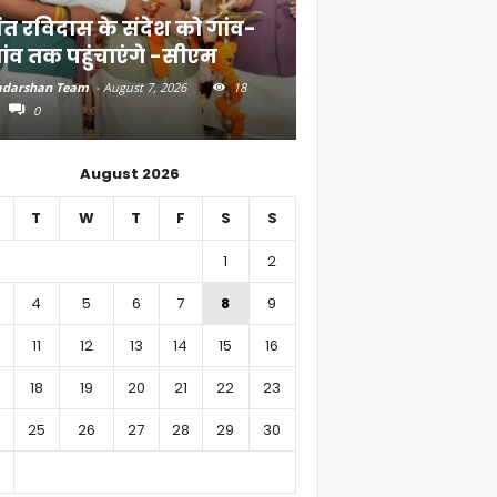
ंत रविदास के संदेश को गांव-
बिहार में 51,600 कर
ांव तक पहुंचाएंगे -सीएम
निवेश
darshan Team
-
August 7, 2026
18
Aadarshan Team
-
August 6, 
0
0
August 2026
T
W
T
F
S
S
1
2
4
5
6
7
8
9
11
12
13
14
15
16
18
19
20
21
22
23
25
26
27
28
29
30