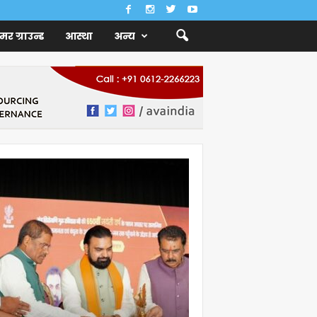
ैमर ग्राउन्ड
आस्था
अन्य