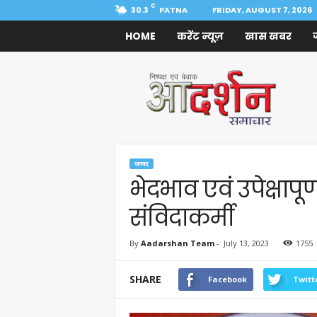
C
30.3
PATNA
FRIDAY, AUGUST 7, 2026
HOME
करेंट न्यूज़
खास खबर
Aadarshan
Samachar
जनपद
भेदभाव एवं उपेक्षापूर
संविदाकर्मी
By
Aadarshan Team
-
July 13, 2023
1755
SHARE
Facebook
Twitt