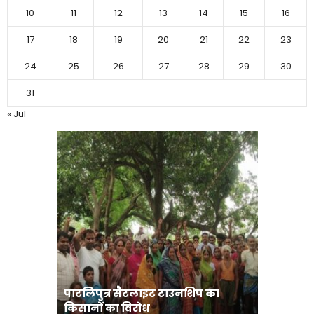
10
11
12
13
14
15
16
17
18
19
20
21
22
23
24
25
26
27
28
29
30
31
« Jul
पाटलिपुत्र सैटलाइट टाउनशिप का
संत रविदा
किसानों का विरोध
पहुंचाएंग