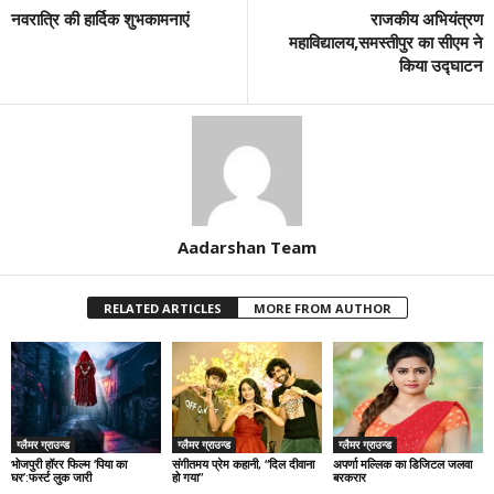
नवरात्रि की हार्दिक शुभकामनाएं
राजकीय अभियंत्रण
महाविद्यालय,समस्तीपुर का सीएम ने
किया उद्घाटन
Aadarshan Team
RELATED ARTICLES
MORE FROM AUTHOR
ग्लैमर ग्राउन्ड
ग्लैमर ग्राउन्ड
ग्लैमर ग्राउन्ड
भोजपुरी हॉरर फिल्म ‘पिया का
संगीतमय प्रेम कहानी, “दिल दीवाना
अपर्णा मल्लिक का डिजिटल जलवा
घर’:फर्स्ट लुक जारी
हो गया”
बरकरार