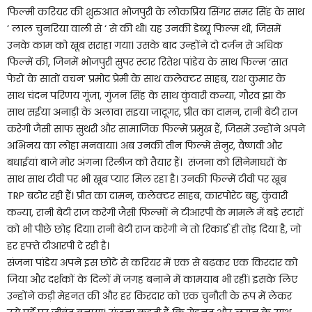
फिल्मी करियर की शुरुआत भोजपुरी के लोकप्रिय सिंगर समर सिंह के साथ
‘ लाल चुनरिया वाली से ‘ से की थी। यह उनकी डेब्यू फिल्म थी, जिसमें
उनके काम को खूब सराहा गया। उसके बाद उन्होंने दो दर्जन से अधिक
फिल्में की, जिनमें भोजपुरी सुपर स्टार रितेश पांडेय के साथ फिल्म ‘सात
फेरों के सातों वचन’ प्रमोद प्रेमी के साथ कलेक्टर साहब, यश कुमार के
साथ चंदन परिणय गूंजा, गुंजन सिंह के साथ कुंवारी कन्या, गौरव झा के
साथ सईया अनाड़ी के अलावा सइया जादूगर, प्रीत का दामन, रानी बेटी राज
करेगी जैसी साफ सुथरी और सामाजिक फिल्में प्रमुख हैं, जिसमें उन्होंने अपने
अभिनय का लोहा मनवाया। अब उनकी तीन फिल्में सेनुर, वैष्णवी और
बधाईयां बाजे मोर अंगना रिलीज को तैयार हैं। संजना को सिनेमाघरों के
साथ साथ टीवी पर भी खूब प्यार मिल रहा है। उनकी फिल्में टीवी पर खूब
TRP बटोर रही हैं। प्रीत का दामन, कलेक्टर साहब, कारपोरेट बहु, कुंवारी
कन्या, रानी बेटी राज करेगी जैसी फिल्मों ने टीआरपी के मामले में बड़े स्टारों
को भी पीछे छोड़ दिया। रानी बेटी राज करेगी ने तो रिकार्ड ही तोड़ दिया है, जो
हर हफ्ते टीआरपी दे रही है।
संजना पांडेय अपने इस छोटे से करियर में एक से बढ़कर एक किरदार को
जिया और दर्शकों के दिलों में जगह बनाने में कामयाब भी रहीं। इसके लिए
उन्होंने कड़ी मेहनत की और हर किरदार को एक चुनौती के रूप में लेकर