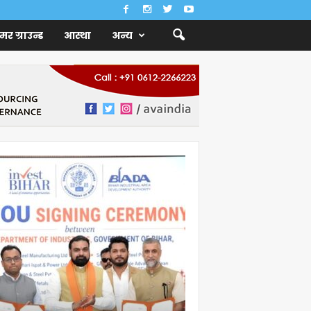
ैमर ग्राउन्ड
आस्था
अन्य