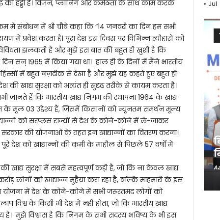
ढ़ की हड्डी है। विजन, प्लानिंग और कर्मठता के साथ काम करके
« Jul
रम में संबोधन में श्री चौबे कहा कि “14 जनवरी का दिन हम सभी
्तरायण में प्रवेश करता है। पूरा देश इस दिवस पर विभिन्न त्यौहारों को
विविधता झलकती है और मुझे इस बात की बहुत ही खुशी है कि
िन सन् 1965 में किया गया था। हाल ही के दिनों में मैंने भारतीय
स्सों में बहुत नज़दीक से देखा है और मुझे यह कहते हुए बहुत ही
ेश की खाद्य सुरक्षा को अत्यंत ही सुदृढ तरीके से कायम करता है।
हम सभी जानते हैं कि भारतीय खाद्य निगम की स्थापना 1964 के खाद्य
ूल 03 उद्देश्य हैं, जिसमें किसानों को न्यूनतम समर्थन मूल्य
द्यान्नों को सरप्लस राज्यों से देश के कोने-कोने में ले-जाकर
सरकार की योजनाओं के तहत इन खाद्यान्नों का वितरण करना।
ब
ूरे देश को खाद्यान्नों की कमी के माहौल से पिछले 57 वर्षों में
न
खाद्य सुरक्षा में सबसे महत्वपूर्ण कड़ी है, जो कि ना केवल खाद्य
Aa
ोड़ लोगों को खाद्यान्न मुहैया करा रहा है, बल्कि माहमारी के इस
याण योजना में देश के कोने-कोने में सभी जरूरतमंद लोगों को
कलाप विश्व के किसी भी देश में नहीं होता, जो कि भारतीय खाद्य
 है। मुझे विश्वास है कि निगम के सभी सदस्य भविष्य के भी इस