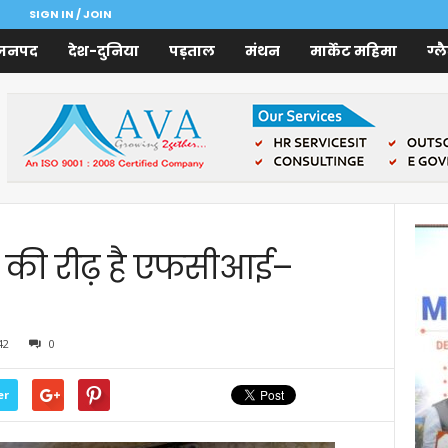
SIGN IN / JOIN
जनपद
देश-दुनिया
पड़ताल
मंथन
मार्केट महिमा
ग्ल
षा की रीढ़ है एफसीआई–
42
0
er