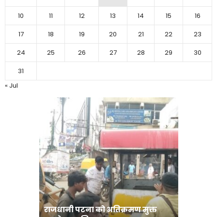
10
11
12
13
14
15
16
17
18
19
20
21
22
23
24
25
26
27
28
29
30
31
« Jul
राजधानी पटना को अतिक्रमण मुक्त
भोजपुरी हॉ