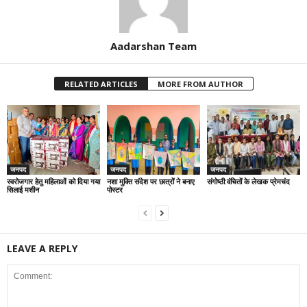
Aadarshan Team
RELATED ARTICLES
MORE FROM AUTHOR
जनपद
जनपद
जनपद
स्वरोजगार हेतु महिलाओं को दिया गया
नशा मुक्ति संदेश पर छात्रों ने बनाए
संगोष्ठी:वंचितों के लेखक प्रेमचंद
सिलाई मशीन
पोस्टर
LEAVE A REPLY