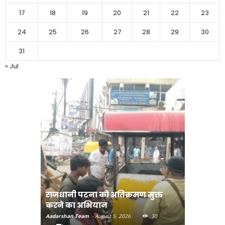
17
18
19
20
21
22
23
24
25
26
27
28
29
30
31
« Jul
राजधानी पटना को अतिक्रमण मुक्त
भोजपुरी हॉ
करने का अभियान
लुक जारी
Aadarshan Team
-
August 5, 2026
30
Aadarshan T