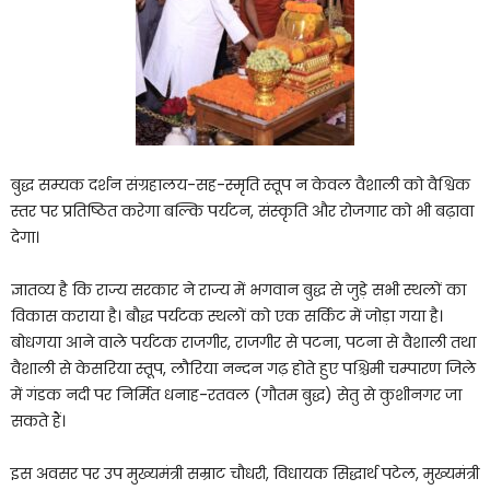
बुद्ध सम्यक दर्शन संग्रहालय-सह-स्मृति स्तूप न केवल वैशाली को वैश्विक
स्तर पर प्रतिष्ठित करेगा बल्कि पर्यटन, संस्कृति और रोजगार को भी बढ़ावा
देगा।
ज्ञातव्य है कि राज्य सरकार ने राज्य में भगवान बुद्ध से जुड़े सभी स्थलों का
विकास कराया है। बौद्ध पर्यटक स्थलों को एक सर्किट में जोड़ा गया है।
बोधगया आने वाले पर्यटक राजगीर, राजगीर से पटना, पटना से वैशाली तथा
वैशाली से केसरिया स्तूप, लौरिया नन्दन गढ़ होते हुए पश्चिमी चम्पारण जिले
में गंडक नदी पर निर्मित धनाह-रतवल (गौतम बुद्ध) सेतु से कुशीनगर जा
सकते हैं।
इस अवसर पर उप मुख्यमंत्री सम्राट चौधरी, विधायक सिद्धार्थ पटेल, मुख्यमंत्री