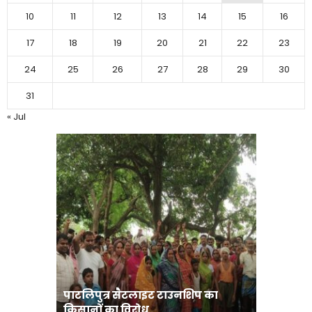
10
11
12
13
14
15
16
17
18
19
20
21
22
23
24
25
26
27
28
29
30
31
« Jul
पाटलिपुत्र सैटलाइट टाउनशिप का
संत रविदा
किसानों का विरोध
पहुंचाएंग