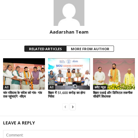
Aadarshan Team
RELATED ARTICLES
MORE FROM AUTHOR
All
All
करेंट न्यूज़
संत रविदास के संदेश को गांव- गांव
बिहार में 51,600 करोड़ का होगा
बिहार:एआई और डिजिटल तकनीक
तक पहुंचाएंगे -सीएम
निवेश
सीखेंगे विधायक
LEAVE A REPLY