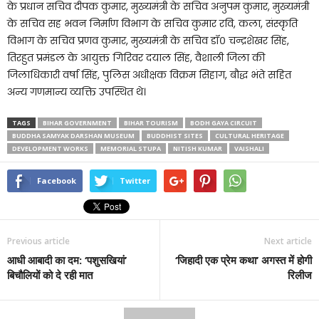
के प्रधान सचिव दीपक कुमार, मुख्यमंत्री के सचिव अनुपम कुमार, मुख्यमंत्री
के सचिव सह भवन निर्माण विभाग के सचिव कुमार रवि, कला, संस्कृति
विभाग के सचिव प्रणव कुमार, मुख्यमंत्री के सचिव डॉ० चन्द्रशेखर सिंह,
तिरहुत प्रमंडल के आयुक्त गिरिवर दयाल सिंह, वैशाली जिला की
जिलाधिकारी वर्षा सिंह, पुलिस अधीक्षक विक्रम सिहाग, बौद्ध भंते सहित
अन्य गणमान्य व्यक्ति उपस्थित थे।
TAGS
BIHAR GOVERNMENT
BIHAR TOURISM
BODH GAYA CIRCUIT
BUDDHA SAMYAK DARSHAN MUSEUM
BUDDHIST SITES
CULTURAL HERITAGE
DEVELOPMENT WORKS
MEMORIAL STUPA
NITISH KUMAR
VAISHALI
Facebook
Twitter
Previous article
Next article
आधी आबादी का दम: ‘पशुसखियां’
‘जिहादी एक प्रेम कथा’ अगस्त में होगी
बिचौलियों को दे रही मात
रिलीज