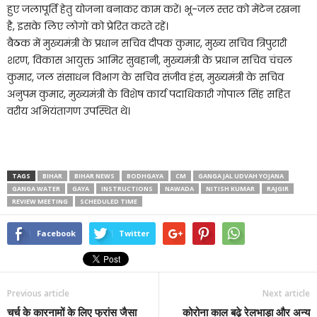
हुए जलापूर्ति हेतु योजना बनाकर काम करें। भू-जल स्तर को मेंटेन रखना
है, इसके लिए लोगों को प्रेरित करते रहें।
बैठक में मुख्यमंत्री के प्रधान सचिव दीपक कुमार, मुख्य सचिव त्रिपुरारी
शरण, विकास आयुक्त आमिर सुबहानी, मुख्यमंत्री के प्रधान सचिव चंचल
कुमार, जल संसाधन विभाग के सचिव संजीव हंस, मुख्यमंत्री के सचिव
अनुपम कुमार, मुख्यमंत्री के विशेष कार्य पदाधिकारी गोपाल सिंह सहित
वरीय अभियंतागण उपस्थित थे।
TAGS
BIHAR
BIHAR NEWS
BODHGAYA
CM
GANGA JAL UDVAH YOJANA
GANGA WATER
GAYA
INSTRUCTIONS
NAWADA
NITISH KUMAR
RAJGIR
REVIEW MEETING
SCHEDULED TIME
Facebook
Twitter
Previous article
Next article
चर्च के कारनामों के लिए फ्रांस जैसा
कोरोना काल बढ़े रेलभाड़ा और अन्य