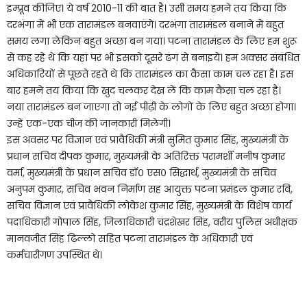
इम्प्रूव कीजिए। ये वर्ष 2010-11 की बात है। उसी समय हमने तय किया कि
दरभंगा में भी एक तारामंडल बनवाएंगे। दरभंगा तारामंडल बनाने में बहुत
समय लगा लेकिन बहुत अच्छा बन गया। पटना तारामंडल के लिए हम शुरू
से कह रहे थे कि यहां पर भी इसको दूसरे ढंग से बनाइये। हम अक्सर संबंधित
अधिकारियों से पूछते रहते थे कि तारामंडल का कैसा काम चल रहा है। इस
बार हमने तय किया कि खुद चलकर देख लें कि काम कैसा चल रहा है।
नया तारामंडल बन जाएगा तो नई पीढ़ी के लोगों के लिए बहुत अच्छा होगा।
उन्हें एक-एक चीज की जानकारी मिलेगी।
इस अवसर पर विज्ञान एवं प्रावैधिकी मंत्री सुमित कुमार सिंह, मुख्यमंत्री के
प्रधान सचिव दीपक कुमार, मुख्यमंत्री के अतिरिक्त परामर्शी मनीष कुमार
वर्मा, मुख्यमंत्री के प्रधान सचिव डॉ० एस० सिद्धार्थ, मुख्यमंत्री के सचिव
अनुपम कुमार, सचिव भवन निर्माण सह आयुक्त पटना प्रमंडल कुमार रवि,
सचिव विज्ञान एवं प्रावैधिकी लोकेश कुमार सिंह, मुख्यमंत्री के विशेष कार्य
पदाधिकारी गोपाल सिंह, जिलाधिकारी चंद्रशेखर सिंह, वरीय पुलिस अधीक्षक
मानवजीत सिंह ढिल्लो सहित पटना तारामंडल के अधिकारी एवं
कर्मचारीगण उपस्थित थे।