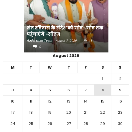
संत रविदास के संदेश को गांव- गांव तक
पहुंचाएंगे -सीएम
बिहार में 
Aadarshan Team
-
August 7, 2026
18
Aadarshan T
0
0
August 2026
M
T
W
T
F
S
S
1
2
3
4
5
6
7
8
9
10
11
12
13
14
15
16
17
18
19
20
21
22
23
24
25
26
27
28
29
30