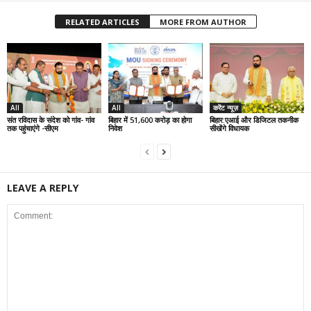
RELATED ARTICLES
MORE FROM AUTHOR
All
All
करेंट न्यूज़
संत रविदास के संदेश को गांव- गांव
बिहार में 51,600 करोड़ का होगा
बिहार:एआई और डिजिटल तकनीक
तक पहुंचाएंगे -सीएम
निवेश
सीखेंगे विधायक
LEAVE A REPLY