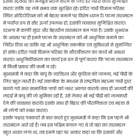
इसके स्ट्रक्चर को मजबूती प्रदान करने के लिए हर जरूरी कार्य सुनिश्चित
कराएं ताकि यह लंबे समय तक सुरक्षित रहे। इंदिरा गांधी विज्ञान परिसर
स्थित ऑडिटोरियम को भी बेहतर बनाने पर विशेष ध्यान दें। पटना तारामंडल
में पर्याप्त रूप से सौर ऊर्जा उपलब्ध हो, इसकी व्यवस्था सुनिश्चित कराएं।
दरभंगा में काफी सुंदर और बेहतरीन तारामंडल बन गया है। उसके शुभारंभ
के अवसर पर ही हमने पटना के तारामंडल को भी आधुनिक बनाने का
निर्देश दिया था ताकि यह भी आधुनिक तकनीक एवं सुविधाओं से सुसज्जित
हो सके। इंदिरा गांधी विज्ञान परिसर के सौंदर्यीकरण का कार्य भी अवश्य
कराएं। आधुनिकीकरण का कार्य इस ढंग से पूर्ण कराएं कि पटना तारामंडल
में किसी प्रकार की कमी न रहे।
मुख्यमंत्री ने कहा कि बापू के व्यक्तित्व और कृतित्व को जानना, नई पीढ़ी के
लिए बहुत जरूरी है। नई तकनीक के माध्यम से राष्ट्रपिता महात्मा गांधी द्वारा
बताये गये सात सामाजिक पापों को जरूर अवगत करायें। साथ ही आजादी की
लड़ाई में बापू की जो भूमिका रही है, उसे लेकर भी नई पीढ़ी को जानकारी
देने की व्यवस्था करायें। इसके साथ ही बिहार की पौराणिकता एवं महत्ता से
भी लोगों को रूबरू कराएं।
इसके पश्चात् पत्रकारों से बात करते हुए मुख्यमंत्री ने कहा कि हम पहले भी
तारामंडल आते रहे हैं। जब हम पश्चिम बंगाल गए थे तो वहां का तारामंडल
बहुत अच्छा लगा था, तब हमने यहां पर आकर कहा था कि इसको और