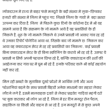
लॉकडाउन में राज्य से बाहर फंसे मजदूरों के बड़ी संख्या में लुक-छिपकर
हजारों की संख्या में जिला में पहुंच गए. जिससे जिला के गावों में बड़ा खतरा
उत्पन्न कर दिया है. जिला में पिछले कुछ दिनों के कोरोना ट्रेंड में भी यह
सामने आया है कि संक्रमण के जो मामले आये है वह प्रवासियों के ही
निकले है. शुरू के जो मामले निकले थे उनमे प्रवासी जो आकर गांव रह रहे
थे उनका रिपोर्ट पोजेटिव आया था. जिसके बाद जो मामले छः निकल कर
आया वह क्वाटराइन सेंटर में रह रहे प्रवासियों का निकला . कई प्रवासी
बिना क्वाटराइन सेंटर के ही बिना स्क्रीनिंग के कराये भी रह रहे है. उसपर ये
प्रवासी न सिर्फ अपनी पहचान छिपा रहे हैं, बल्कि क्वारंटाइन की शर्तों की
अवहेलना कर गांव घर में घूम भी रहे हैं. इनके परिवार वाले भी कोई सहयोग
नहीं कर रहे.
मिल रही खबरों के मुताबिक दूसरे प्रदेशों में आर्थिक तंगी और अन्य
परेशानियां बढ़ने के साथ प्रवासी बिहारी अनेक माध्यमों का सहारा लेकर
लौटने लगे हैं. इसमें मालवाहक ट्रकों से लेकर प्राइवेट गाड़ियां महंगी दरों
पर बुक कराकर भी लोग आ रहे हैं. जिला में हर दिन मजदूर रोज पैदल,
साइकिल या किसी और वाहन से आ रहे हैं. इन मजदूरों में से कुछ अपने