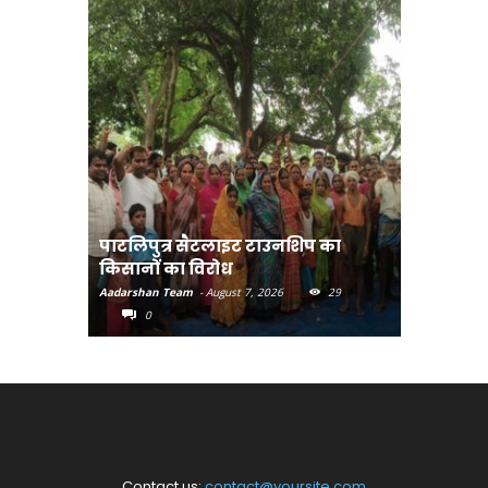
पाटलिपुत्र सैटलाइट टाउनशिप का
संत रविदा
किसानों का विरोध
पहुंचाएंग
Aadarshan Team
-
August 7, 2026
29
Aadarshan T
0
0
Contact us:
contact@yoursite.com