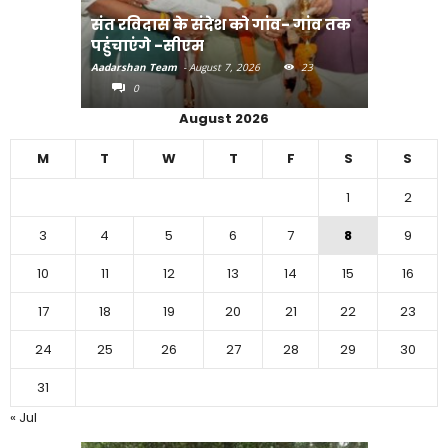
संत रविदास के संदेश को गांव- गांव तक
पहुंचाएंगे -सीएम
बिहार में 
Aadarshan Team
-
August 7, 2026
23
Aadarshan T
0
0
August 2026
M
T
W
T
F
S
S
1
2
3
4
5
6
7
8
9
10
11
12
13
14
15
16
17
18
19
20
21
22
23
24
25
26
27
28
29
30
31
« Jul