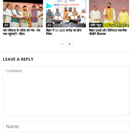
All
All
करेंट न्यूज़
संत रविदास के संदेश को गांव- गांव
बिहार में 51,600 करोड़ का होगा
बिहार:एआई और डिजिटल तकनीक
तक पहुंचाएंगे -सीएम
निवेश
सीखेंगे विधायक
LEAVE A REPLY