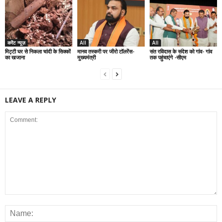
करेंट न्यूज़
All
All
मिट्टी घर से निकला चांदी के सिक्कों
मानव तस्करी पर जीरो टॉलरेंस-
संत रविदास के संदेश को गांव- गांव
का खजाना
मुख्यमंत्री
तक पहुंचाएंगे -सीएम
LEAVE A REPLY