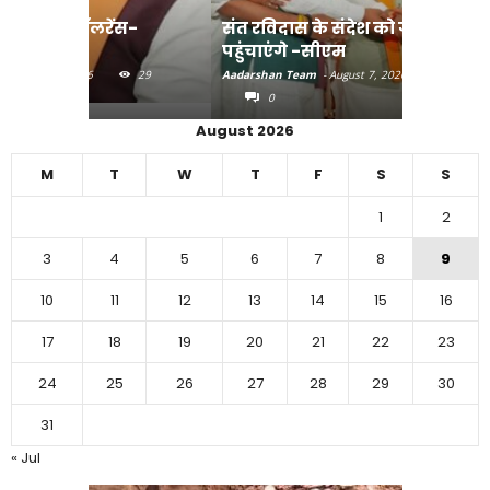
स-
संत रविदास के संदेश को गांव- गांव तक
पहुंचाएंगे -सीएम
बिहार में 
29
Aadarshan Team
-
August 7, 2026
35
Aadarshan T
0
0
August 2026
M
T
W
T
F
S
S
1
2
3
4
5
6
7
8
9
10
11
12
13
14
15
16
17
18
19
20
21
22
23
24
25
26
27
28
29
30
31
« Jul