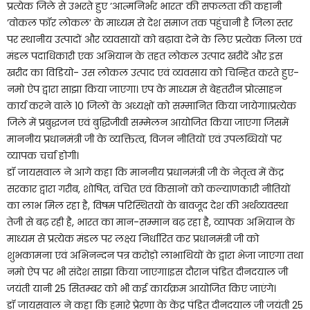
प्रत्येक जिले से उभरते हुए ’आत्मनिर्भर भारत’ की सफलता की कहानी
’वोकल फॉर लोकल’ के माध्यम से देश समाज तक पहुंचानी है जिला स्तर
पर स्थानीय उत्पादों और व्यवसायों को बढ़ावा देने के लिए प्रत्येक जिला एवं
मंडल पदाधिकारी एक अभियान के तहत लोकल उत्पाद खरीदें और इस
खरीद का विडियो- उस लोकल उत्पाद एवं व्यवसाय को चिन्हित करते हुए-
नमो ऐप द्वारा साझा किया जाएगा। एप के माध्यम से बेहतरीन प्रोत्साहन
कार्य करने वाले 10 जिलों के अध्यक्षों को सम्मानित किया जायेगा।प्रत्येक
जिले में प्रबुद्धजन एवं बुद्धिजीवी सम्मेलन आयोजित किया जाएगा जिसमें
माननीय प्रधानमंत्री जी के व्यक्तित्व, विजन नीतियों एवं उपलब्धियों पर
व्यापक चर्चा होगी।
डॉ जायसवाल ने आगे कहा कि माननीय प्रधानमंत्री जी के नेतृत्व में केंद्र
सरकार द्वारा गरीब, शोषित, वंचित एवं किसानों को कल्याणकारी नीतियों
का लाभ मिल रहा है, विषम परिस्थितयों के बावजूद देश की अर्थव्यवस्था
तेजी से बढ़ रही है, भारत का मान-सम्मान बढ़ रहा है, व्यापक अभियान के
माध्यम से प्रत्येक मंडल पर लक्ष्य निर्धारित कर प्रधानमंत्री जी को
शुभकामना एवं अभिनन्दन पत्र करोड़ो लाभाथियों के द्वारा भेजा जाएगा तथा
नमो ऐप पर भी संदेश साझा किया जाएगा।इस दौरान पंडित दीनदयाल जी
जयंती यानी 25 सितम्बर को भी कई कार्यक्रम आयोजित किए जाएंगे।
डॉ जायसवाल ने कहा कि हमारे प्रेरणा के केंद्र पंडित दीनदयाल जी जयंती 25