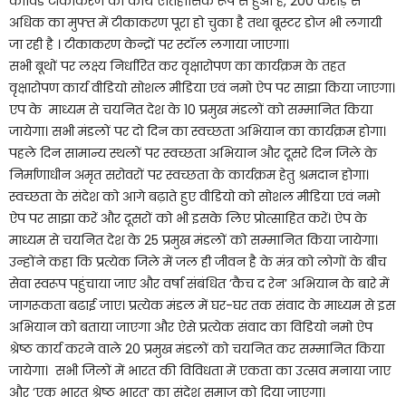
कोविड टीकाकरण का कार्य एतिहासिक रूप से हुआ है, 200 करोड़ से
अधिक का मुफ्त में टीकाकरण पूरा हो चुका है तथा बूस्टर डोज भी लगायी
जा रही है । टीकाकरण केन्द्रों पर स्टॉल लगाया जाएगा।
सभी बूथों पर लक्ष्य निर्धारित कर वृक्षारोपण का कार्यक्रम के तहत
वृक्षारोपण कार्य वीडियो सोशल मीडिया एवं नमो ऐप पर साझा किया जाएगा।
एप के माध्यम से चयनित देश के 10 प्रमुख मंडलों को सम्मानित किया
जायेगा। सभी मंडलों पर दो दिन का स्वच्छता अभियान का कार्यक्रम होगा।
पहले दिन सामान्य स्थलों पर स्वच्छता अभियान और दूसरे दिन जिले के
निर्माणाधीन अमृत सरोवरों पर स्वच्छता के कार्यक्रम हेतु श्रमदान होगा।
स्वच्छता के संदेश को आगे बढ़ाते हुए वीडियो को सोशल मीडिया एवं नमो
ऐप पर साझा करें और दूसरों को भी इसके लिए प्रोत्साहित करें। ऐप के
माध्यम से चयनित देश के 25 प्रमुख मंडलों को सम्मानित किया जायेगा।
उन्होंने कहा कि प्रत्येक जिले में जल ही जीवन है के मंत्र को लोगों के बीच
सेवा स्वरूप पहुंचाया जाए और वर्षा संबंधित ’कैच द रेन’ अभियान के बारे में
जागरूकता बढाई जाए। प्रत्येक मंडल में घर-घर तक संवाद के माध्यम से इस
अभियान को बताया जाएगा और ऐसे प्रत्येक संवाद का विडियो नमो ऐप
श्रेष्ठ कार्य करने वाले 20 प्रमुख मंडलों को चयनित कर सम्मानित किया
जायेगा। सभी जिलों में भारत की विविधता में एकता का उत्सव मनाया जाए
और ’एक भारत श्रेष्ठ भारत’ का संदेश समाज को दिया जाएगा।