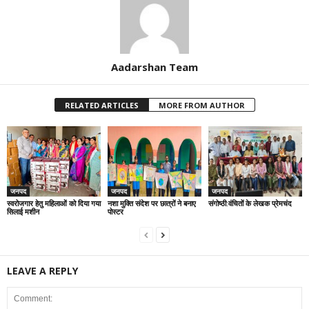
Aadarshan Team
RELATED ARTICLES
MORE FROM AUTHOR
जनपद
जनपद
जनपद
स्वरोजगार हेतु महिलाओं को दिया गया
नशा मुक्ति संदेश पर छात्रों ने बनाए
संगोष्ठी:वंचितों के लेखक प्रेमचंद
सिलाई मशीन
पोस्टर
LEAVE A REPLY