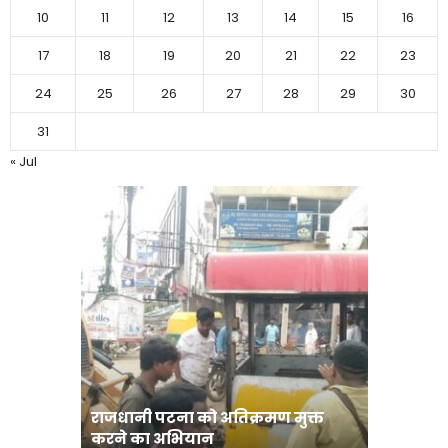
10
11
12
13
14
15
16
17
18
19
20
21
22
23
24
25
26
27
28
29
30
31
« Jul
राजधानी पटना को अतिक्रमण मुक्त
भोजपुरी हॉ
करने का अभियान
लुक जारी