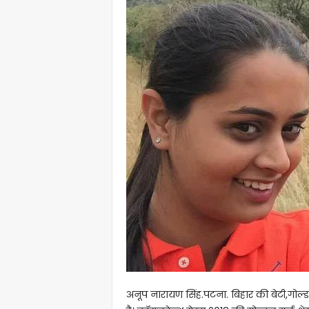
अनूप नारायण सिंह.पटना. बिहार की बेटी,गोल्डन