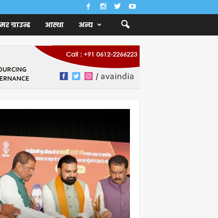
ैमर ग्राउन्ड
आस्था
अन्य