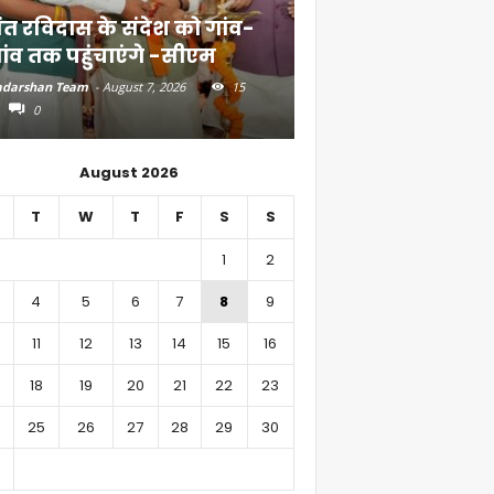
ंत रविदास के संदेश को गांव-
बिहार में 51,600 कर
ांव तक पहुंचाएंगे -सीएम
निवेश
darshan Team
-
August 7, 2026
15
Aadarshan Team
-
August 6, 
0
0
August 2026
T
W
T
F
S
S
1
2
4
5
6
7
8
9
11
12
13
14
15
16
18
19
20
21
22
23
25
26
27
28
29
30