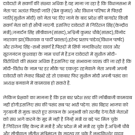
दावेदारों में सवर्णों की संख्या अधिक है.यह माना जा रहा है कि विधानसभा में
नेता पद अत्यंत पिछड़ी जाति (प्रेम कुमार) और विधान परिषद में पिछड़ी
जाति(सुशील मोदी) को नेता पद दिए जाने के बाद प्रदेश की बागडोर किसी
सवर्ण नेता को ही सौंपी जाएगी. इसलिए दावेदारों में गिरिराज सिंह(केन्द्रीय
मंत्री),जनार्दन सिंह सीग्रीवाल(सांसद),अश्विनी कुमार चौबे(सांसद),विनोद
नारायण झा(विधायक व पार्टी प्रवक्ता),हरेन्द्र प्रताप पांडेय(विधान पार्षद)
और राजेन्द्र सिंह-सभी सवर्ण हैं.पिछड़ों में सिर्फ नन्दकिशोर यादव और
सूरजनंदन कुशवाहा के नाम चर्चा में हैं.इन दावेदारों में सुशील मोदी-
विरोधियों की संख्या अधिक है.इसलिए यह संभावना व्यक्त की जा रही है कि
मोदी-विरोध के नाम पर हर मौके पर एकजुट रहनेवाले नेता अपनी अपनी
दावेदारी को लेकर बिखरे रहे तो एकबार फिर सुशील मोदी अपनी पसंद का
अध्यक्ष बनवाने में कामयाब हो सकते हैं.
लेकिन प्रेक्षकों का मानना है कि इस बार प्रदेश स्तर की लॉबीबाजी कामयाब
नहीं होगी.इसलिए संघ की पसंद सब पर भारी पड़ेगा. संघ बिहार भाजपा को
गुटबाजी से मुक्त करते हुए संगठन के अनुभवी को तरजीह देगा.वैसे नेताओं
को संघ आगे करने के मूड में नहीं है जिन्हें मंत्री या बड़े पद मिल चुके
हैं.गिरिराज सिंह केन्द्र में मंत्री हैं और प्रदेश में भी मंत्री रह चुके हैं.अश्विनी चौबे
और सीग्रीवाल नीतीश मंत्रिमंडल के सदस्य रह चुके हैं.नन्दकिशोर यादव