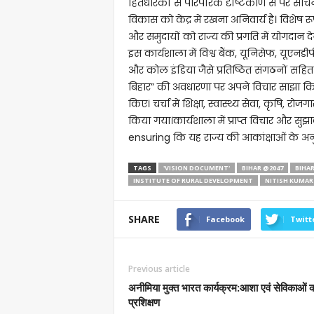
हितधारकों से पारंपरिक दृष्टिकोण से परे सोचन
विकास को केंद्र में रखना अनिवार्य है। विशे
और समुदायों को राज्य की प्रगति में योगदान द
इस कार्यशाला में विश्व बैंक, यूनिसेफ, यूएनड
और कोल इंडिया जैसे प्रतिष्ठित संगठनों सहि
बिहार” की अवधारणा पर अपने विचार साझा कि
किए। चर्चा में शिक्षा, स्वास्थ्य सेवा, कृषि, रोज
किया गया।कार्यशाला में प्राप्त विचार और सु
ensuring कि यह राज्य की आकांक्षाओं के अन
TAGS
'VISION DOCUMENT'
BIHAR @2047
BIHA
INSTITUTE OF RURAL DEVELOPMENT
NITISH KUMAR
SHARE
Facebook
Twitt
Previous article
अनीमिया मुक्त भारत कार्यक्रम:आशा एवं सेविकाओं 
प्रशिक्षण