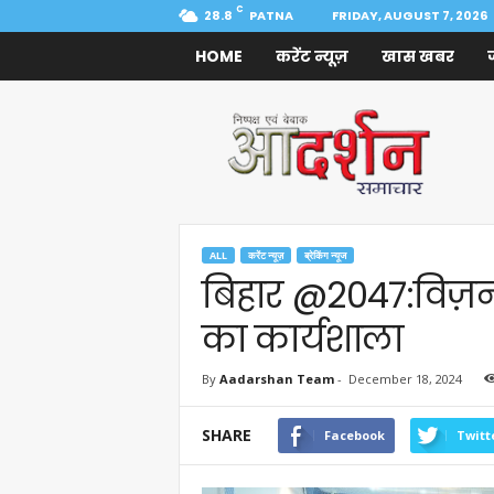
C
28.8
PATNA
FRIDAY, AUGUST 7, 2026
HOME
करेंट न्यूज़
खास खबर
Aadarshan
Samachar
ALL
करेंट न्यूज़
ब्रेकिंग न्यूज
बिहार @2047:विज़न ड
का कार्यशाला
By
Aadarshan Team
-
December 18, 2024
SHARE
Facebook
Twitt