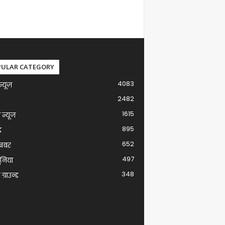
PULAR CATEGORY
4083
न्यूज़
2482
1615
ग न्यूज
895
द
652
खबर
497
ुनिया
348
ग्राउन्ड