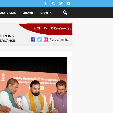
ैमर ग्राउन्ड
आस्था
अन्य