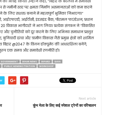
े का आग्रह किया। उन्होंने कहा, “बिहार के बदलाव में समावेशी
ष रूप से जमीनी स्तर पर क्षमता निर्माण असमानताओं को कम करने
ेने के लिए सशक्त बनाने में महत्वपूर्ण भूमिका निभाएगा।“
ीपी, आईएफएडी, आईटीसी, इंडसइंड बैंक, पीरामल फाउंडेशन, प्रधान
त 20 विकास भागीदारों ने भाग लिया। प्रत्येक संगठन ने “विकसित
ए और चुनौतियों को दूर करने के लिए अभिनव समाधान प्रस्तुत
गार, बुनियादी ढांचा और ग्रामीण विकास जैसे प्रमुख क्षेत्रों को शामिल
झाव बिहार @2047 के विज़न डॉक्यूमेंट की आधारशिला बनेंगे,
ुरूप एक समग्र और समावेशी रणनीति हो।
R GOVERNMENT
BIHAR NEWS
BIPARD
GAYA
PUBLIC ADMINISTRATION
WORKSHOP
er
Next article
का
कुंभ मेला के लिए कई स्पेशल ट्रेनों का परिचालन