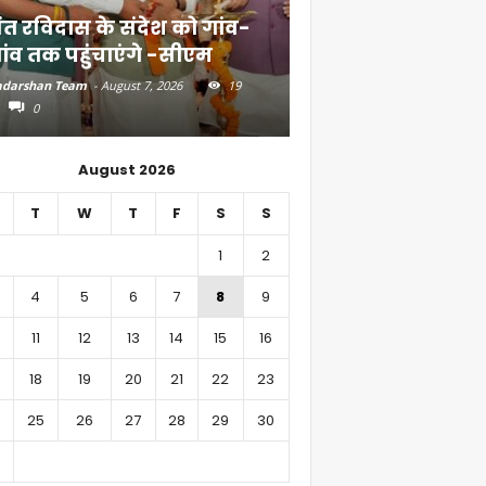
ंत रविदास के संदेश को गांव-
बिहार में 51,600 कर
ांव तक पहुंचाएंगे -सीएम
निवेश
darshan Team
-
August 7, 2026
19
Aadarshan Team
-
August 6, 
0
0
August 2026
T
W
T
F
S
S
1
2
4
5
6
7
8
9
11
12
13
14
15
16
18
19
20
21
22
23
25
26
27
28
29
30