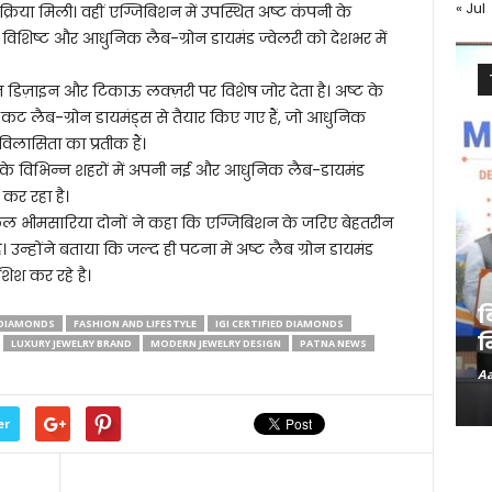
« Jul
रतिक्रिया मिली। वहीं एग्जिबिशन में उपस्थित अष्ट कंपनी के
िशिष्ट और आधुनिक लैब-ग्रोन डायमंड ज्वेलरी को देशभर में
तरीन डिज़ाइन और टिकाऊ लक्ज़री पर विशेष जोर देता है। अष्ट के
ट लैब-ग्रोन डायमंड्स से तैयार किए गए हैं, जो आधुनिक
िलासिता का प्रतीक हैं।
के विभिन्न शहरों में अपनी नई और आधुनिक लैब-डायमंड
र कर रहा है।
ूल भीमसारिया दोनों ने कहा कि एग्जिबिशन के जरिए बेहतरीन
। उन्होंने बताया कि जल्द ही पटना में अष्ट लैब ग्रोन डायमंड
शिश कर रहे है।
ब
 DIAMONDS
FASHION AND LIFESTYLE
IGI CERTIFIED DIAMONDS
न
LUXURY JEWELRY BRAND
MODERN JEWELRY DESIGN
PATNA NEWS
Aa
er