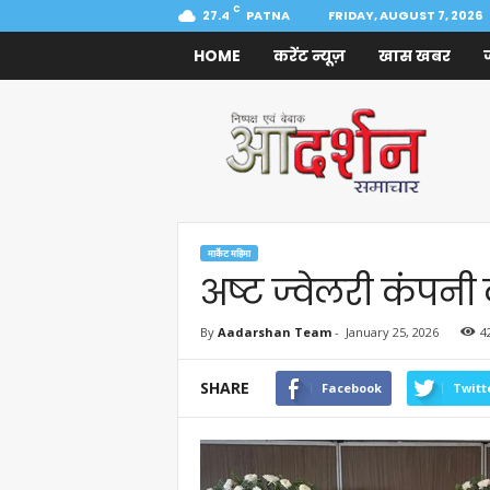
C
27.4
PATNA
FRIDAY, AUGUST 7, 2026
HOME
करेंट न्यूज़
खास खबर
Aadarshan
Samachar
मार्केट महिमा
अष्ट ज्वेलरी कंपन
By
Aadarshan Team
-
January 25, 2026
4
SHARE
Facebook
Twitt