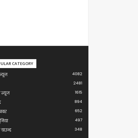
PULAR CATEGORY
4082
न्यूज़
2481
1615
ग न्यूज
894
द
652
खबर
497
ुनिया
348
ग्राउन्ड