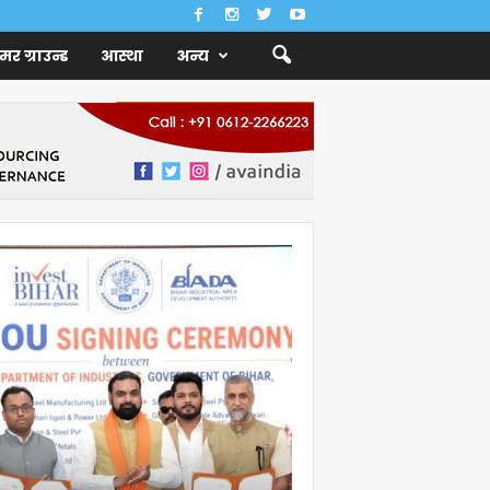
ैमर ग्राउन्ड
आस्था
अन्य