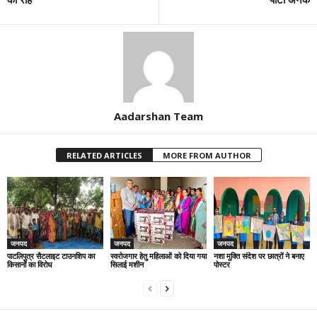
Aadarshan Team
RELATED ARTICLES
MORE FROM AUTHOR
जनपद
जनपद
जनपद
पाटलिपुत्र सैटलाइट टाउनशिप का
स्वरोजगार हेतु महिलाओं को दिया गया
नशा मुक्ति संदेश पर छात्रों ने बनाए
किसानों का विरोध
सिलाई मशीन
पोस्टर