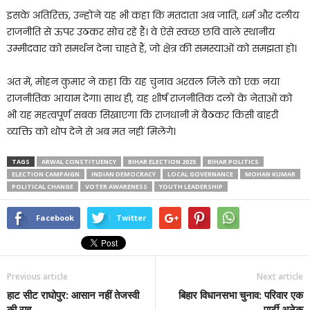
इसके अतिरिक्त, उन्होंने यह भी कहा कि मतदाता अब जाति, धर्म और दलीय
राजनीति से ऊपर उठकर सोच रहे हैं। वे ऐसे स्वच्छ छवि वाले स्थानीय
उम्मीदवार को समर्थन देना चाहते हैं, जो क्षेत्र की समस्याओं को समझता हो।
अंत में, मोहन कुमार ने कहा कि यह चुनाव अरवल जिले को एक नया
राजनीतिक आयाम देगा। साथ ही, यह शीर्ष राजनीतिक दलों के नेताओं को
भी यह महत्वपूर्ण सबक सिखाएगा कि राजधानी में बैठकर किसी बाहरी
व्यक्ति को थोप देने से अब मत नहीं मिलेंगे।
TAGS
ARWAL CONSTITUENCY
BIHAR ELECTION 2025
BIHAR POLITICS
ELECTION CAMPAIGN
INDIAN DEMOCRACY
LOCAL GOVERNANCE
MOHAN KUMAR
POLITICAL CHANGE
VOTER AWARENESS
YOUTH LEADERSHIP
Facebook
Twitter
Previous article
Next article
हाट सीट राघोपुर: आसान नहीं तेजस्वी
बिहार विधानसभा चुनाव: परिवार एक
की राह
पार्टी अनेक