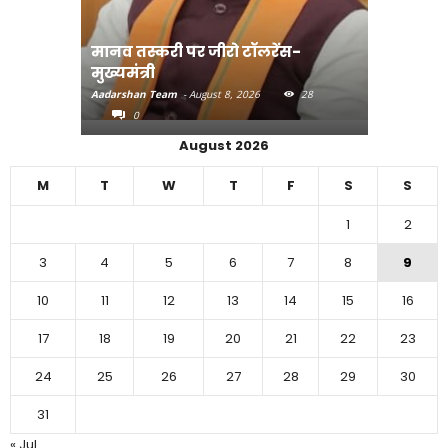
मानव तस्करी पर जीरो टॉलरेंस-
संत रविदा
मुख्यमंत्री
पहुंचाएंग
Aadarshan Team
-
August 8, 2026
28
Aadarshan T
0
0
August 2026
M
T
W
T
F
S
S
1
2
3
4
5
6
7
8
9
10
11
12
13
14
15
16
17
18
19
20
21
22
23
24
25
26
27
28
29
30
31
« Jul