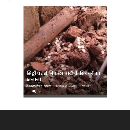
मिट्टी घर से निकला चांदी के सिक्कों का
मानव तस्क
खजाना
मुख्यमंत्री
Aadarshan Team
-
August 8, 2026
41
Aadarshan T
0
0