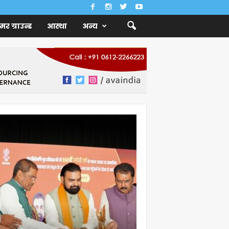
ैमर ग्राउन्ड
आस्था
अन्य