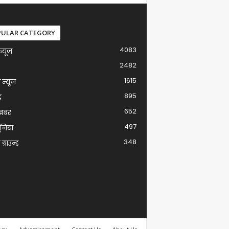
PULAR CATEGORY
4083
न्यूज़
2482
1615
ग न्यूज
895
द
652
खबर
497
ुनिया
348
ग्राउन्ड