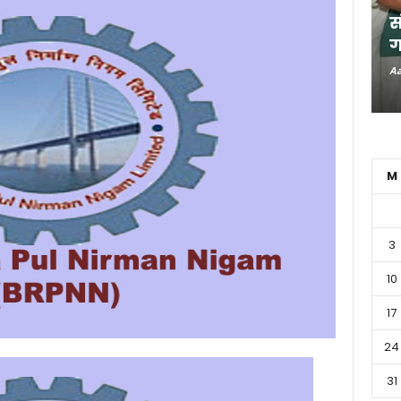
स
ग
Aa
M
3
10
17
24
31