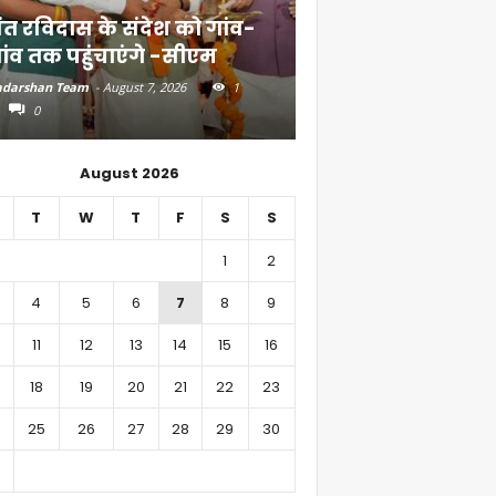
ंत रविदास के संदेश को गांव-
बिहार में 51,600 कर
ांव तक पहुंचाएंगे -सीएम
निवेश
darshan Team
-
August 7, 2026
1
Aadarshan Team
-
August 6, 
0
0
August 2026
T
W
T
F
S
S
1
2
4
5
6
7
8
9
11
12
13
14
15
16
18
19
20
21
22
23
25
26
27
28
29
30