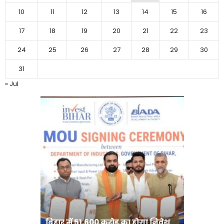
10
11
12
13
14
15
16
17
18
19
20
21
22
23
24
25
26
27
28
29
30
31
« Jul
बिहार:ए
बिहार में 51,600 करोड़ का होगा निवेश
सीखेंगे 