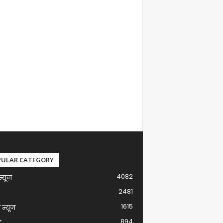
PULAR CATEGORY
4082
न्यूज़
2481
1615
ग न्यूज
894
द