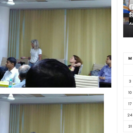
ब
न
Aa
M
3
10
17
24
31