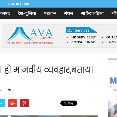
SIGN IN / JOIN
जनपद
देश-दुनिया
पड़ताल
मंथन
मार्केट महिमा
ग्ल
ा हो मानवीय व्यवहार,बताया
69
0
er