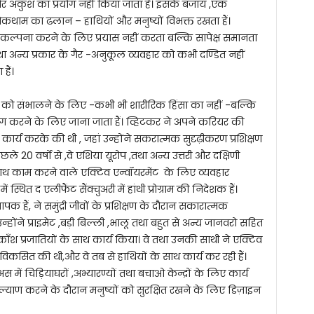
 और अंकुश का प्रयोग नहीं किया जाता हैं। इसके बजाय ,एक
 रोकथाम का ढलान – हाथियों और मनुष्यों विभक्त रखता हैं।
की कल्पना करने के लिए प्रयास नहीं करता बल्कि सापेक्ष समानता
था अन्य प्रकार के गैर -अनुकूल व्यवहार को कभी दण्डित नहीं
हैं।
ों को संभालने के लिए -कभी भी शारीरिक हिंसा का नहीं -बल्कि
 करने के लिए जाना जाता हैं। व्हिटकर ने अपने करियर की
कार्य करके की थी , जहां उन्होंने सकरात्मक सुदृढ़ीकरण प्रशिक्षण
0 वर्षो से ,वे एशिया यूरोप ,तथा अन्य उत्तरी और दक्षिणी
साथ काम करने वाले एक्टिव एन्वॉयरमेंट के लिए व्यवहार
ं स्थित द एलीफैंट सैंक्चुअरी में हांथी प्रोग्राम की निदेशक हैं।
 हैं, ने समुंद्री जीवों के प्रशिक्षण के दौरान सकारात्मक
ने प्राइमेट ,बड़ी बिल्ली ,भालू तथा बहुत से अन्य जानवरो सहित
ाँश प्रजातियों के साथ कार्य किया। वे तथा उनकी साथी ने एक्टिव
णाली विकसित की थी,और वे तब से हाथियों के साथ कार्य कर रही हैं।
अस में चिड़ियाघरों ,अभ्यारण्यों तथा बचाओ केन्द्रों के लिए कार्य
्याण करने के दौरान मनुष्यों को सुरक्षित रखने के लिए डिज़ाइन