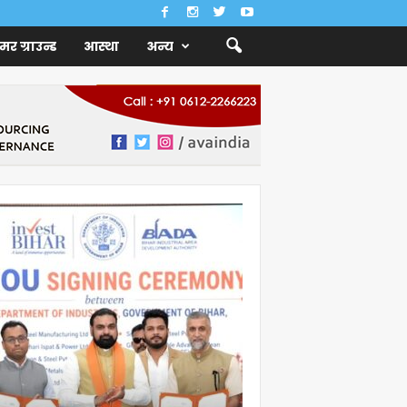
ैमर ग्राउन्ड
आस्था
अन्य