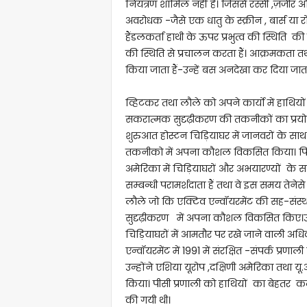
नियंत्रण शामिल नहीं हैं। जिससे रस्सी ,ज़ंजीर
अवरोधक -जैसे एक धातु के स्क्रीन , बार्स या
हैंडलकर्ता हाथी के ऊपर प्रभुत्व की स्थिति 
की स्थिति से प्रचालन करता हैं। आक्रमकता त
किया जाता हैं-उन्हें बस अनदेखा कर दिया जाता 
व्हिटकर तथा लौले को अपने कार्यो में हाथिय
सकरात्मक सुदृढ़ीकरण की तकनीकों का प्रयोग
शुरुआत होस्टन चिड़ियाघर में जानवरों के साथ 
तकनीको में अपना कौशल विकसित किया। पिछले 2
अमेरिका में चिड़ियाघरों और अभयारण्यों के 
सम्बन्धी परामर्शदाता हैं तथा वे इस समय तेनेसे मे
लौले जो कि एक्टिव एन्वॉयरमेंट की सह-संस्थापक
सुदृढ़ीकरण में अपना कौशल विकसित किए।उन्हों
चिड़ियाघरों में आमतौर पर रखे जाने वाली अधिक
एन्वॉयरमेंट में 1991 में संरक्षित -संपर्क प्र
उन्होंने एशिया यूरोप ,दक्षिणी अमेरिका तथा यू.
किया। पीसी प्रणाली को हाथियों का बेहतर कल
की गयी थी।