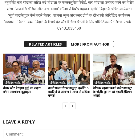
बहुचर्चित चारा घोटाला सहित कई घोटाला पर एक्सक्लुसिव रिपोर्ट, चारा घोटाला उजागर करने का विशेष
श्रेय. ‘राजनीति गॉसिप’ और ‘दरबारनामा’ कॉलम से विशेष पहचान. ईटीवी बिहार के चर्चित कार्यक्रम
‘सुनो पाटलिपुत्र कैसे बदले बिहार’, साधना न्यूज और हमार टीवी के टीआरपी ओरियेंटेड कार्यक्रम
‘पड़ताल - कितना बदला बिहार’ के रिसर्च हेड और विभिन्न चैनलों के लिए पॉलिटिकल पैनलिस्ट. संपर्क –
09431033460
RELATED ARTICLES
MORE FROM AUTHOR
पॉजिटिव प्वाइंट
पॉजिटिव प्वाइंट
पॉजिटिव प्वाइंट
बीमार और बेसहारा वृद्धो का सहारा
बकरी पालन से ‘अजामूत्र’ क्रांति: 5
वैश्विक पहचान बनाने वाले भागलपुर
बनेगा सदभावना वृद्धाश्रम
बकरियों से सालाना 1 लाख से अधिक
के संजीव कुमार को ट्रूली इंडियन
कमाई
अवार्ड
LEAVE A REPLY