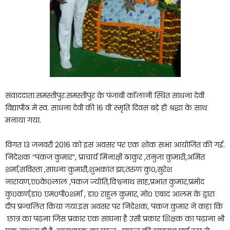
संवाददाता.समस्तीपुर.समस्तीपुर के पंजाबी कॉलानी स्थित साधना देवी
विद्यापीठ में स्व. साधना देवी की 16 वीं स्मृति दिवस बड़े ही श्रद्धा के साथ
मनाया गया.
विगत 13 जनवरी 2016 को इस अवसर पर एक शोक सभा आयोजित की गई.
निदेशक “पंकज कुमार”, प्राचार्य मिनाक्षी ठाकुर ,तनुजा कुमारी,अमित
शर्मा,सविस्ता ,साधना कुमारी,शुभकांत झा,तरुण कु०,सुरेश
नारायण,ए०के०लाल ,पंकज ज्योति,विश्वनाथ साह,प्रभात कुमार,प्रमोद
कु०कर्ण,डा० एम०पी०शर्मा , डा० राहुल कुमार, मो० एबाद आलम के द्वारा
दीप प्रज्वलित किया गया.इस अवसर पर निदेशक, पंकज कुमार ने कहा कि
छात्र का पढ़ना जिस प्रकार एक साघना है उसी प्रकार शिक्षक का पढ़ाना भी