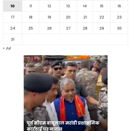
10
11
12
13
14
15
16
17
18
19
20
21
22
23
24
25
26
27
28
29
30
31
« Jul
पूर्व सीएम बाबूलाल मरांडी प्रशासनिक
अंगदान क
कार्रवाई पर नाराज
अभियान-मु