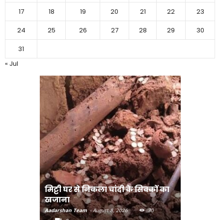
17
18
19
20
21
22
23
24
25
26
27
28
29
30
31
« Jul
मिट्टी घर से निकला चांदी के सिक्कों का
मानव तस्क
खजाना
मुख्यमंत्री
Aadarshan Team
-
August 8, 2026
30
Aadarshan T