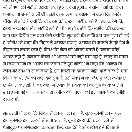
नीतीश कुमार ने कहा कि एक सौ पच्चीस करोड़ रूपये का सहायता राशि की
जो घोषणा की गई थी उसका क्या हुआ . क्या हुआ उन योजनाओं का क्या
एनएच जो बनने वाली थी उसमें काम लगा. मुख्यमंत्री ने कहा कि उनके
नीयत में खोट है क्योंकि वो काम को करना नहीं चाहते है . अब कहेंगे कि
राज्य सरकार जमीन नहीं दे रहीं है. तो हम तो कहेंगे कि जमीन की व्यवस्था
आप कर दिजिए हम बना लेंगे क्योंकि मुवाबजे कि राशि अब चार गुणा हो गई
है. नीतीश ने कहा कि बिहार में अपराध घटा है. अपराध के मामले में पूरे देश में
बिहार का स्थान 12वां है. विपक्ष के नेता जो आंकड़े बताते हैं उसका कोई
आधार नहीं हैं. सरकार किसी भी अपराधी को नहीं बचा रही है. लालू के दबाव
में काम करने के आरोप का जवाब देते हुए नीतीश ने कहा कि भाजपा के
लोग मेरे स्वभाव से वाकिफ हैं. हम किसी के दबाव में नहीं आने वाले हैं. एक
विधायक पर रेप का केस दर्ज हुआ है. उसे पकड़ने के लिए पुलिस लगातार
छापेमारी कर रही है. वह कहां जाएगा? विधायक को कानून के कटघरे में
खड़ा होना पड़ेगा. न्यायालय से अपील की जाएगी की इस मामले का स्पीडी
ट्रायल हो.
मुख्यमंत्री ने कहा कि बिहार में कानून का राज है. कुछ लोगों को जंगल
राज-जंगल राज कहने में मजा आता है. दूसरे राज्य की घटना को भी
फेसबुक पर जंगलराज कहकर पोस्ट कर देते हैं और लोग इसे बिहार में