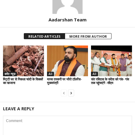
Aadarshan Team
RELATED ARTICLES
MORE FROM AUTHOR
करेंट न्यूज़
All
All
मिट्टी घर से निकला चांदी के सिक्कों
मानव तस्करी पर जीरो टॉलरेंस-
संत रविदास के संदेश को गांव- गांव
का खजाना
मुख्यमंत्री
तक पहुंचाएंगे -सीएम
LEAVE A REPLY