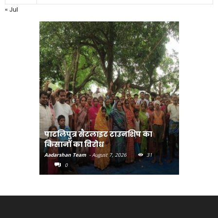
« Jul
पाटलिपुत्र सैटलाइट टाउनशिप का
संत रविदा
किसानों का विरोध
पहुंचाएंग
Aadarshan Team
-
August 7, 2026
31
Aadarshan T
0
0