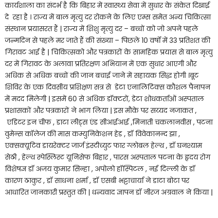
कार्यशाला का संदर्भ है कि बिहार में स्वास्थ्य सेवा में सुधार के संकेत दिखाई
दे रहा है । राज्य में बाल मृत्यु दर रोकने के लिए एम्स समेत अन्य चिकित्सा
संस्थान प्रयासरत हैं | राज्य में शिशु मृत्यु दर – बच्चों को जो अपने पहले
जन्मदिन से पहले मर जाते हैं की संख्या – पिछले 10 वर्षों में 33 प्रतिशत की
गिरावट आई है | चिकित्सको और पत्रकारों के सामहिक प्रयास से बाल मृत्यु
दर में गिरावट के अलावा प्रतिरक्षण अभियान में एक सुधार आएगी और
अधिक से अधिक बच्चों की जान बचाई जाने में सहायक सिद्ध होगी ।बूट
शिविर के एक दिवसीय प्रशिक्षण सत्र से डेटा एनालिटिक्स कौशल पैनापन
में मदद मिलेगी | इसमें 60 से अधिक डॉक्टरों, डेटा शोधकर्ताओं अस्पताल
प्रशासकों और पत्रकारों ने भाग लिया | इस मौके पर सय्यद नजाकत ,
एडिटर इन चीफ , डाटा लीड्स एंड सीआईआई ,मिनाती चकलानवीस , पटना
वुमेन्स कॉलेज की मास कम्युनिकेशन हेड , डॉ विवेकानन्द झा ,
एक्सक्यूटिव डायरेक्टर जार्ज इंस्टीच्युट फार ग्लोबल हेल्थ , डॉ घनश्याम
सेठी , हेल्थ स्पेस्लिस्ट यूनिसेफ बिहार , पारस अस्पताल पटना के हृदय रोग
विशेषज्ञ डॉ अजय कुमार सिन्हा , अपोलो हॉस्पिटल , नई दिल्ली के डॉ
कारण ठाकुर , डॉ साधना शर्मा , डॉ एसबी भट्टाचार्या ने डाटा बोटा पर
आधारित जानकारी प्रस्तुत की | धन्यवाद ज्ञापन डॉ नीरज अग्रवाल ने किया |