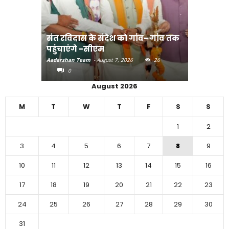
संत रविदास के संदेश को गांव- गांव तक
पहुंचाएंगे -सीएम
बिहार में 
Aadarshan Team
-
August 7, 2026
26
Aadarshan T
0
0
August 2026
M
T
W
T
F
S
S
1
2
3
4
5
6
7
8
9
10
11
12
13
14
15
16
17
18
19
20
21
22
23
24
25
26
27
28
29
30
31