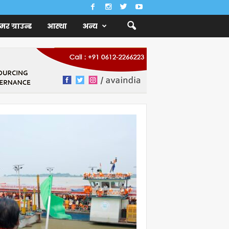
ैमर ग्राउन्ड
आस्था
अन्य