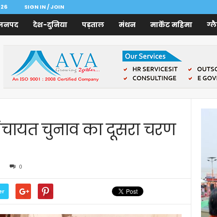
026
SIGN IN / JOIN
जनपद
देश-दुनिया
पड़ताल
मंथन
मार्केट महिमा
ग्ल
पंचायत चुनाव का दूसरा चरण
0
er