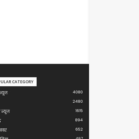
PULAR CATEGORY
4080
न्यूज़
2480
1615
ग न्यूज
894
द
652
खबर
497