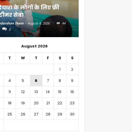
ियारा के लोगों के लिए फ्री
्टीमर सेवा
भाजपा के गढ़ में पी
darshan Team
-
August 4, 2026
44
Aadarshan Team
-
August 3, 
0
0
August 2026
T
W
T
F
S
S
1
2
4
5
6
7
8
9
11
12
13
14
15
16
18
19
20
21
22
23
25
26
27
28
29
30