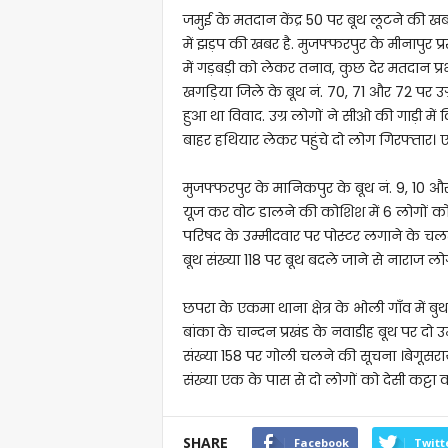
जमुई के मतदान केंद्र 50 पर बूथ लूटने की ख
में झड़प की खबर है. मुजफ्फरपुर के मीनापुर प
में गड़बड़ी को लेकर तनाव, कुछ देर मतदान प्र
खगड़िया जिले के बूथ नं. 70, 71 और 72 पर उ
हुआ था विवाद. उग्र लोगों ने सीओ की गाड़ी में 
बाहर हथियार लेकर पहुंचे दो लोग गिरफ्तार
मुजफ्फरपुर के मानिकपुर के बूथ नं. 9, 10 और 1
यूज कर वोट डालने की कोशिश में 6 लोगों को ह
परिषद के उम्मीदवार पर पोस्टर लगाने के चल
बूथ संख्या 118 पर बूथ बदले जाने से नाराज लो
छपरा के एकमा थाना क्षेत्र के भोली गाँव में बु
बांका के चान्दन प्रखंड के नवाडीह बूथ पर दो उम
संख्या 158 पर गोली चलने की सूचना ।बेगूसरा
संख्या एक के पास से दो लोगों को देसी कट्टा
SHARE
Facebook
Twitt