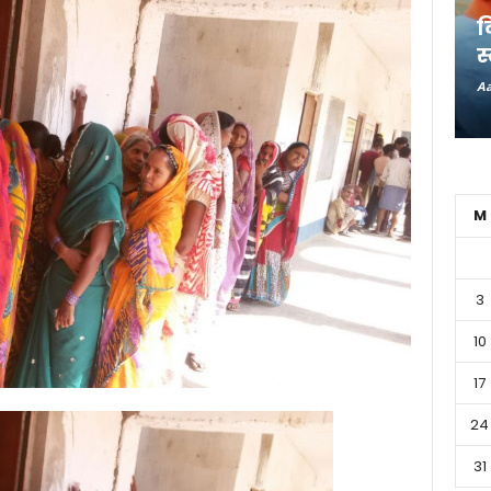
राजधानी पटना को अतिक्रमण
द
मुक्त करने का अभियान
स
Aadarshan Team
-
August 5, 2026
29
Aa
0
M
3
10
17
24
31