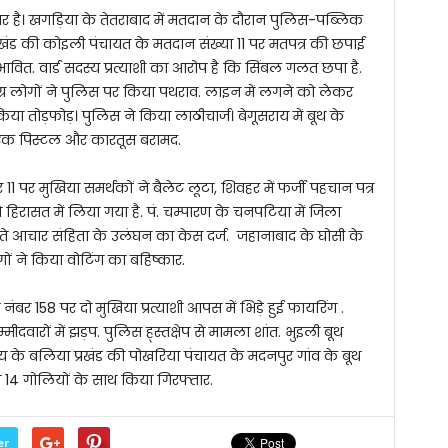
बर है। खगड़िया के तेतराबाद में मतदान के दौरान पुलिस-पब्लिक
्रखंड की कोइली पंचायत के मतदान संख्या 11 पर मतपत्र की छपाई
भावित. वार्ड सदस्य प्रत्याशी का आरोप है कि सिंबल गलत छपा है.
ग्र लोगों ने पुलिस पर किया पथराव. लाइन में लगने को लेकर
किया तोड़फोड़। पुलिस ने किया लाठीचार्ज। बेगूसराय में बूथ के
। एक पिस्टल और कारतूस बरामद.
1 पर मुखिया समर्थकों ने बैलेट लूटा, शिवहर में फर्जी पहचान पत्र
िरासत में लिया गया है. पं. चम्पारण के चनपटिया में जिला
ते आचार संहिता के उलंघन का केस दर्ज. जहानाबाद के घोसी के
गों ने किया वोटिंग का बहिष्कार.
थ नंबर 158 पर दो मुखिया प्रत्याशी आपस में भिड़े हुई फायरिंग .
्मीदवारों में झड़प. पुलिस ह्स्तक्षेप से मामला शांत. भुइली बूथ
य के बलिया प्रखंड की पोखरिया पंचायत के मदनपुर गांव के बूथ
 व 14 गोलियों के साथ किया गिरफ्तार.
er