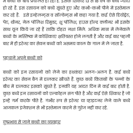
में बच्चों के बीच प्रचलित हो रहा है. इसके शिकार 13 से 18 वर्ष के बच्चें ज्यादा
हो रहे हैं. इस रसायन को बच्चें सूंघते हुए और कभी-कभी पीने में इस्तेमाल
कर रहे हैं. इसे इन्हेलन्ट्स व सॉल्वेन्ट्स भी कहा गया है. कई ऐसे डियोड्रेंट,
पेंट, थीनर, नेल पॉलिश रिमूवर, शू पॉलिश, हाउस होल्ड क्लीनर भी इसके
साथ यूज किये जा रहे हैं ताकि दोहरा नशा मिले. अधिक मात्रा में लेनेवाले
बच्चों के मस्तिष्क में कोशिकाएं क्षतिग्रस्त होने लगती हैं और कई बार पहली
बार में ही इरेजर का सेवन बच्चों को असमय काल के गाल में ले जाता है.
पहचानें अपने बच्चों को
बच्चों को इन रसायनों को लेने का हथकंडा अलग-अलग है. कई बच्चें
इरेजर का सेवन बैग में डालकर खींचते हैं. कुछ बच्चें किताबों के पन्नों के
बीच में डालकर इसको सूंघते हैं. इनकी यह आदत दिन में कई बार होती है.
कुछ बच्चें इन रसायनों को एल्कोहल संग पीते है और कई ऐसे शिकार है जो
इन्हें गर्म करके पीते है. गंभीर रूप से इरेजर या व्हाइटनर लेने वाले बच्चें
आजकल इंजेक्शन से भी इस्तेमाल करने से गुरेज नहीं कर रहे.
दुष्प्रभाव से जाने बच्चों का व्यवहार