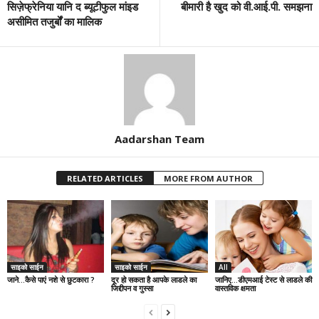
सिज़ेफ्रेनिया यानि द ब्यूटीफुल मांइड
बीमारी है खुद को वी.आई.पी. समझना
असीमित तजुर्बों का मालिक
Aadarshan Team
RELATED ARTICLES
MORE FROM AUTHOR
साइको साईन
साइको साईन
All
जाने…कैसे पाएं नशे से छुटकारा ?
दूर हो सकता है आपके लाडले का
जानिए…डीएमआई टेस्ट से लाडले की
जिद्दीपन व गुस्सा
वास्तविक क्षमता