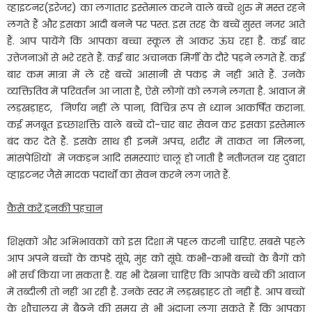
व्हाइटनर(इरेजर) का लगातार इस्तेमाल करने वाले बच्चें शुरु में मस्त रहने
लगते हैं और इसका आदी बनने पर पस्त. इस तरह के बच्चें सुस्त नजर आते
हैं. आप पायेंगे कि आपका बच्चा स्कूल से आकर ऊंघ रहा है. कई बार
उत्तेजनाओं से भरे रहते हैं. कई बार अचानक मिर्गी के दौरे पड़ने लगते हैं. कई
बार कम मात्रा में ले रहे बच्चें आसानी से पकड़ मे नहीं आते हैं. उनके
व्यक्तितिव में परिवर्तन आ जाता है, ऐसे लोगों को लगने लगता है. आवाज में
लड़खड़ाहट, निर्णय नहीं ले पाना, विचित्र रूप से ध्यान आकर्षित कराना.
कई मजबूत इच्छाशक्ति वाले बच्चें दो-चार बार सेवन कर इसका इस्तेमाल
बंद कर देते हैं. इसके साथ ही इनमें अपच, शरीर में ताकत ना मिलना,
मांसपेशियों में जकड़न आदि समस्याएं चालू हो जाती है नतीजतन यह दुबारा
व्हाइटनर जैसे मादक पदार्थों का सेवन करने लग जाते हैं.
कैसे करें इनकी पहचान
शिक्षकों और अभिभावकों को इस दिशा में पहल करनी चाहिए. सबसे पहले
आप अपने बच्चों के कपड़े सूंघे, मुंह को सूंघे. कभी-कभी बच्चों के बैगों को
भी सर्च किया जा सकता है. यह भी देखना चाहिए कि आपके बच्चें की आवाज
में तब्दीली तो नहीं आ रही है. उनके स्वर में लड़खड़ाहट तो नहीं है. आप बच्चों
के शौचालय में बैठने की समय से भी अंदाजा लगा सकते हैं कि आपका