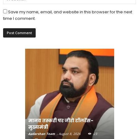
Save my name, email, and website in this browser for the next
time I comment.
मानव तस्करी पर जीरो टॉलरेंस-
संत रविदा
मुख्यमंत्री
पहुंचाएंग
Aadarshan Team
-
August 8, 2026
23
Aadarshan T