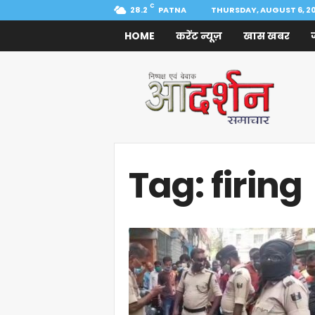
C
28.2
PATNA
THURSDAY, AUGUST 6, 2
HOME
करेंट न्यूज़
खास खबर
Aadarshan
Samachar
Tag: firing