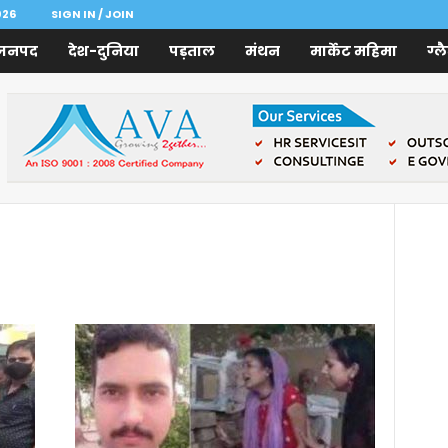
026
SIGN IN / JOIN
जनपद
देश-दुनिया
पड़ताल
मंथन
मार्केट महिमा
ग्ल