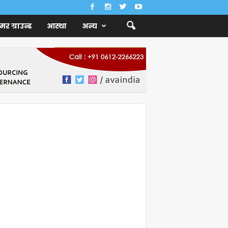
ैमर ग्राउन्ड
आस्था
अन्य