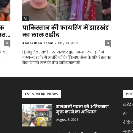
All
एक
पाकिस्तान की फायरिंग में झारखंड
त...
का लाल शहीद
0
Aadarshan Team
-
May 18, 2018
0
लीबारी
हिमांशु शेखर.रांची.भारत सरकार द्वारा रमजान के महीने में
र
जम्मू-कश्मीर में आतंकियों के खिलाफ सेना के ऑपरेशन पर
रोक लगाये जाने के बीच पाकिस्तान की...
EVEN MORE NEWS
PO
करेंट 
राजधानी पटना को अतिक्रमण
मुक्त करने का अभियान
All
August 5, 2026
ब्रेकिं
जनप