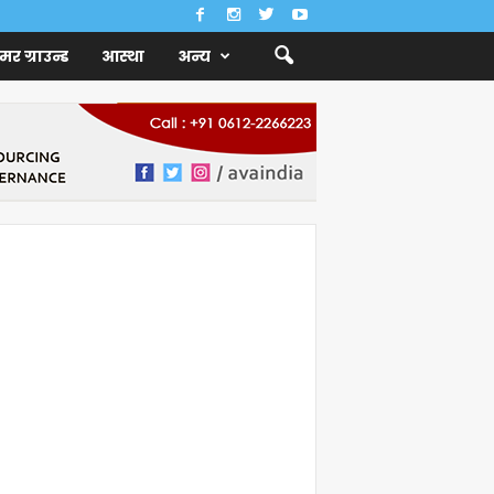
ैमर ग्राउन्ड
आस्था
अन्य