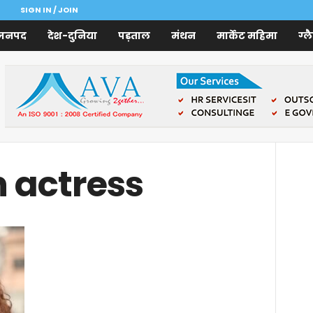
SIGN IN / JOIN
जनपद
देश-दुनिया
पड़ताल
मंथन
मार्केट महिमा
ग्ल
h actress