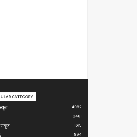
PULAR CATEGORY
4082
न्यूज़
2481
1615
ग न्यूज
894
द