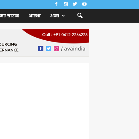
ैमर ग्राउन्ड
आस्था
अन्य