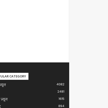
PULAR CATEGORY
4082
न्यूज़
2481
1615
ग न्यूज
894
द