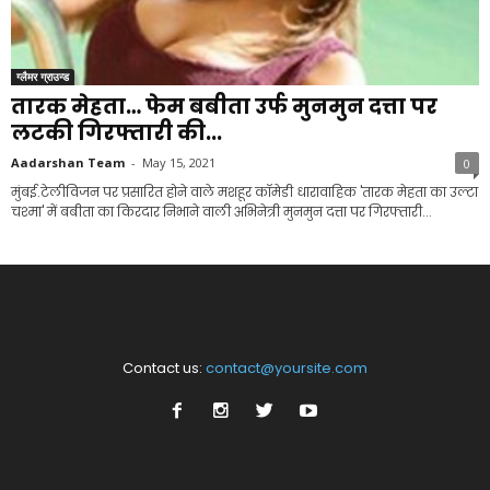
ग्लैमर ग्राउन्ड
तारक मेहता… फेम बबीता उर्फ मुनमुन दत्ता पर
लटकी गिरफ्तारी की...
Aadarshan Team
-
May 15, 2021
0
मुंबई.टेलीविजन पर प्रसारित होने वाले मशहूर कॉमेडी धारावाहिक 'तारक मेहता का उल्टा
चश्मा' में बबीता का किरदार निभाने वाली अभिनेत्री मुनमुन दत्ता पर गिरफ्तारी...
Contact us:
contact@yoursite.com