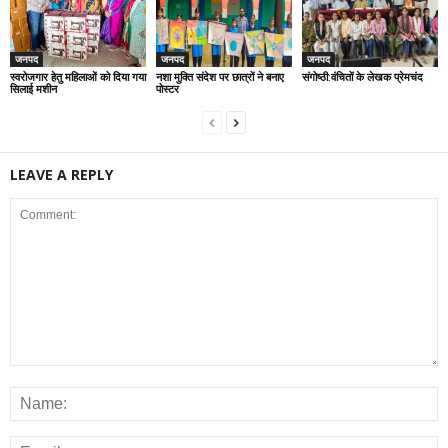
जनपद
जनपद
जनपद
स्वरोजगार हेतु महिलाओं को दिया गया
नशा मुक्ति संदेश पर छात्रों ने बनाए
संगोष्ठी:वंचितों के लेखक प्रेमचंद
सिलाई मशीन
पोस्टर
LEAVE A REPLY