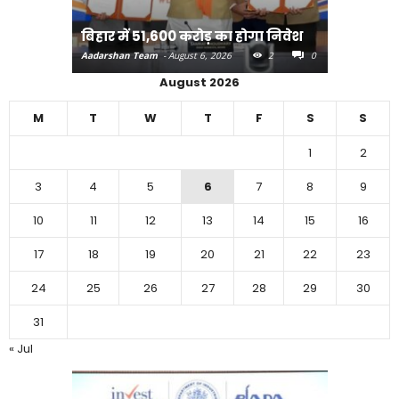
करने का
बिहार में 51,600 करोड़ का होगा निवेश
Aadarshan T
Aadarshan Team
-
August 6, 2026
2
0
0
August 2026
M
T
W
T
F
S
S
1
2
3
4
5
6
7
8
9
10
11
12
13
14
15
16
17
18
19
20
21
22
23
24
25
26
27
28
29
30
31
« Jul