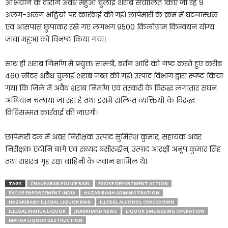
अभियान के दौरान अवैध महुआ चुलाई शराब संचालित किए जा रहे 9
अलग-अलग भट्ठियों पर कार्रवाई की गई। छापेमारी के क्रम में घटनास्थल
एवं आसपास छुपाकर रखे गए लगभग 9500 किलोग्राम किन्वयन योग्य
जावा महुआ को विनष्ट किया गया।
साथ ही शराब निर्माण में प्रयुक्त सामग्री, बर्तन आदि को नष्ट करते हुए करीब
460 लीटर अवैध चुलाई शराब जब्त की गई। उत्पाद विभाग द्वारा स्पष्ट किया
गया कि जिले में अवैध शराब निर्माण एवं तस्करी के विरुद्ध लगातार सघन
अभियान चलाया जा रहा है तथा इसमें संलिप्त व्यक्तियों के विरुद्ध
विधिसम्मत कार्रवाई की जाएगी।
छापेमारी दल में अवर निरीक्षक उत्पाद सुमितेश कुमार, सहायक अवर
निरीक्षक एंटोनि बागे एवं सय्यद बसीरुद्दीन, उत्पाद आरक्षी अनूप कुमार सिंह
तथा सशस्त्र गृह रक्षा वाहिनी के जवान शामिल थे।
TAGS
CHAUPARAN POLICE RAID
EXCISE DEPARTMENT ACTION
EXCISE ENFORCEMENT INDIA
HAZARIBAGH ADMINISTRATION
HAZARIBAGH ILLEGAL LIQUOR RAID
ILLEGAL ALCOHOL CRACKDOWN
ILLEGAL MAHUA LIQUOR
JHARKHAND NEWS
LIQUOR SMUGGLING OPERATION
MAHUA LIQUOR DESTRUCTION