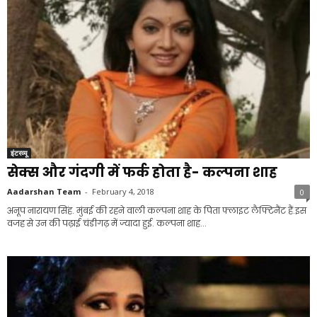
इंटरव्यू
सेक्स और गंदगी में फर्क होता है- कल्पना शाह
Aadarshan Team
-
February 4, 2018
0
अनूप नारायण सिंह. मुंबई की रहने वाली कल्पना शाह के पिता फ्लाइट लैफ्टिनैंट हैं.इस
वजह से उन की पढ़ाई चंडीगढ़ में ज्यादा हुई. कल्पना शाह...