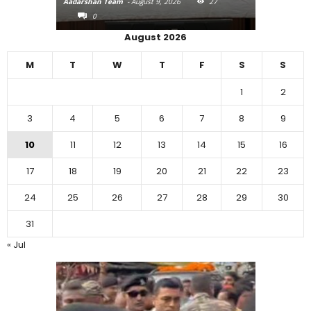
Aadarshan Team
-
August 9, 2026
27
Aadarshan T
0
0
August 2026
M
T
W
T
F
S
S
1
2
3
4
5
6
7
8
9
10
11
12
13
14
15
16
17
18
19
20
21
22
23
24
25
26
27
28
29
30
31
« Jul