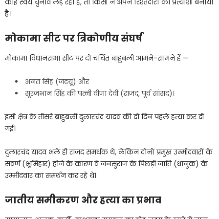
कोई स्वयं चुनाव लड़ रहा है, तो किसी ने अपने रिश्तेदारों को प्रत्याशी बनाया
है।
मोकामा सीट पर त्रिकोणीय संघर्ष
मोकामा विधानसभा सीट पर दो चर्चित बाहुबली आमने-सामने हैं —
अनंत सिंह (जदयू) और
सूरजभान सिंह की पत्नी वीणा देवी (राजद, पूर्व सांसद)।
इसी क्षेत्र के तीसरे बाहुबली दुलारचंद यादव की दो दिन पहले हत्या कर दी
गई।
दुलारचंद यादव भले ही राजद समर्थक थे, लेकिन दोनों प्रमुख उम्मीदवारों के
सवर्ण (भूमिहार) होने के कारण वे जनसुराज के पिछड़ी जाति (धानुक) के
उम्मीदवार का समर्थन कर रहे थे।
जातीय समीकरण और हत्या का प्रभाव