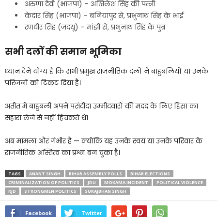
अरुणा देवी (भाजपा) – अखिलेश सिंह की पत्नी
केदार सिंह (भाजपा) – बनियापुर से, प्रभुनाथ सिंह के भाई
रणधीर सिंह (जदयू) – मांझी से, प्रभुनाथ सिंह के पुत्र
सभी दलों की समान भूमिका
ध्यान देने योग्य है कि सभी प्रमुख राजनीतिक दलों ने बाहुबलियों या उनके
परिजनों को टिकट दिया है।
अतीत में बाहुबली अपने पसंदीदा उम्मीदवारों की मदद के लिए हिंसा का
सहारा लेने से नहीं हिचकते थे।
अब मामला और गंभीर है — क्योंकि यह उनके स्वयं या उनके परिवार के
राजनीतिक अस्तित्व का प्रश्न बन चुका है।
TAGS
ANANT SINGH
BIHAR ASSEMBLY POLLS
BIHAR ELECTIONS
CRIMINALIZATION OF POLITICS
JDU
MOKAMA INCIDENT
POLITICAL VIOLENCE
RJD
STRONGMEN POLITICS
SURAJBHAN SINGH
Facebook
Twitter