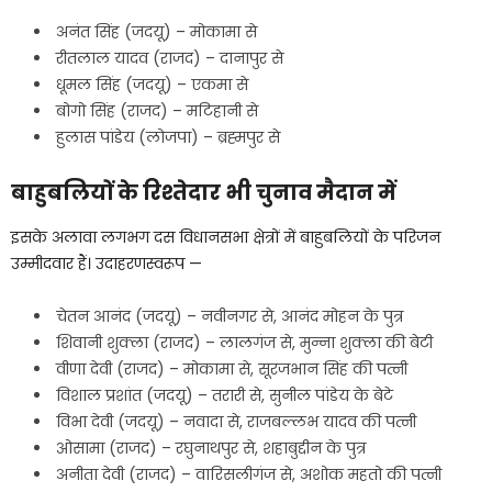
अनंत सिंह (जदयू) – मोकामा से
रीतलाल यादव (राजद) – दानापुर से
धूमल सिंह (जदयू) – एकमा से
बोगो सिंह (राजद) – मटिहानी से
हुलास पांडेय (लोजपा) – ब्रह्मपुर से
बाहुबलियों के रिश्तेदार भी चुनाव मैदान में
इसके अलावा लगभग दस विधानसभा क्षेत्रों में बाहुबलियों के परिजन
उम्मीदवार हैं। उदाहरणस्वरूप —
चेतन आनंद (जदयू) – नवीनगर से, आनंद मोहन के पुत्र
शिवानी शुक्ला (राजद) – लालगंज से, मुन्ना शुक्ला की बेटी
वीणा देवी (राजद) – मोकामा से, सूरजभान सिंह की पत्नी
विशाल प्रशांत (जदयू) – तरारी से, सुनील पांडेय के बेटे
विभा देवी (जदयू) – नवादा से, राजबल्लभ यादव की पत्नी
ओसामा (राजद) – रघुनाथपुर से, शहाबुद्दीन के पुत्र
अनीता देवी (राजद) – वारिसलीगंज से, अशोक महतो की पत्नी