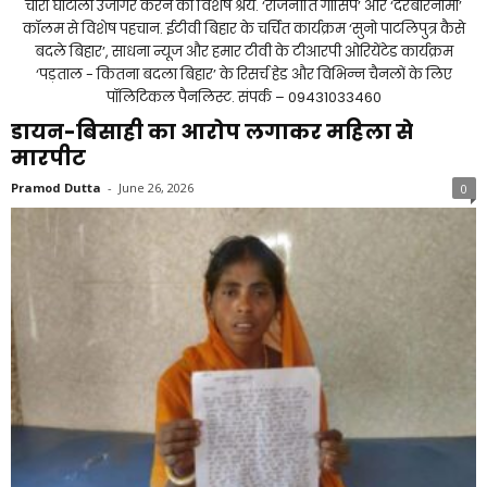
चारा घोटाला उजागर करने का विशेष श्रेय. ‘राजनीति गॉसिप’ और ‘दरबारनामा’
कॉलम से विशेष पहचान. ईटीवी बिहार के चर्चित कार्यक्रम ‘सुनो पाटलिपुत्र कैसे
बदले बिहार’, साधना न्यूज और हमार टीवी के टीआरपी ओरियेंटेड कार्यक्रम
‘पड़ताल - कितना बदला बिहार’ के रिसर्च हेड और विभिन्न चैनलों के लिए
पॉलिटिकल पैनलिस्ट. संपर्क – 09431033460
डायन-बिसाही का आरोप लगाकर महिला से
मारपीट
Pramod Dutta
-
June 26, 2026
0