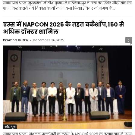
संवाददाता।पटना।मुख्यमंत्री नीतीश कुमार ने बख्तियारपुर में गंगा तट स्थित सीढ़ी घाट का
भ्रमण कर कराये गये विकास कार्यों का जायजा लिया। रविवार को भ्रमण के...
एम्स में NAPCON 2025 के तहत वर्कशॉप,150 से
अधिक डॉक्टर शामिल
Pramod Dutta
-
December 16, 2025
0
करेंट न्यूज़
संवाददाता।पटना। नेशनल पल्मोनरी कॉन्फ्रेंस (NAPCON) 2025 के तत्वावधान में, एम्स