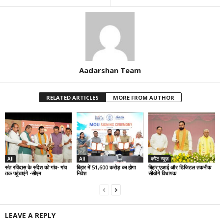
Aadarshan Team
RELATED ARTICLES
MORE FROM AUTHOR
All
All
करेंट न्यूज़
संत रविदास के संदेश को गांव- गांव
बिहार में 51,600 करोड़ का होगा
बिहार:एआई और डिजिटल तकनीक
तक पहुंचाएंगे -सीएम
निवेश
सीखेंगे विधायक
LEAVE A REPLY