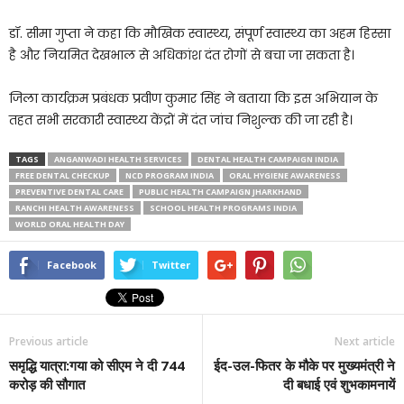
डॉ. सीमा गुप्ता ने कहा कि मौखिक स्वास्थ्य, संपूर्ण स्वास्थ्य का अहम हिस्सा
है और नियमित देखभाल से अधिकांश दंत रोगों से बचा जा सकता है।
जिला कार्यक्रम प्रबंधक प्रवीण कुमार सिंह ने बताया कि इस अभियान के
तहत सभी सरकारी स्वास्थ्य केंद्रों में दंत जांच निशुल्क की जा रही है।
TAGS
ANGANWADI HEALTH SERVICES
DENTAL HEALTH CAMPAIGN INDIA
FREE DENTAL CHECKUP
NCD PROGRAM INDIA
ORAL HYGIENE AWARENESS
PREVENTIVE DENTAL CARE
PUBLIC HEALTH CAMPAIGN JHARKHAND
RANCHI HEALTH AWARENESS
SCHOOL HEALTH PROGRAMS INDIA
WORLD ORAL HEALTH DAY
Facebook
Twitter
Previous article
Next article
समृद्धि यात्रा:गया को सीएम ने दी 744
ईद-उल-फितर के मौके पर मुख्यमंत्री ने
करोड़ की सौगात
दी बधाई एवं शुभकामनायें