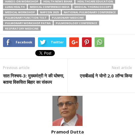
HANDS-ON WORKSHOP
HEALTH NEWS BIHAR
HEALTHCARE EDUCATION
LUNG HEALTH
MEDICAL CONFERENCE INDIA
MEDICAL THORACOSCOPY
MEDICAL WORKSHOP
NAPCON 2025
NATIONAL PULMONARY CONFERENCE
PULMONARY FUNCTION TEST
PULMONARY MEDICINE
PULMONARY WORKSHOP PATNA
PULMONOLOGY CONFERENCE
RESPIRATORY MEDICINE
Facebook
Twitter
Previous article
Next article
सात निश्चय-3: मुख्यमंत्री ने की घोषणा,
एसबीआई ने योनो 2.0 लॉन्च किया
बताया विकसित बिहार का संकल्प
Pramod Dutta