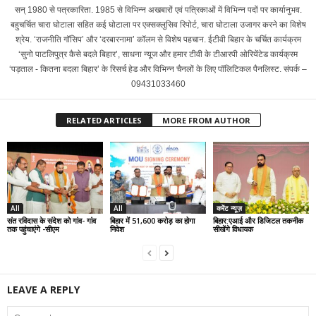
सन् 1980 से पत्रकारिता. 1985 से विभिन्न अखबारों एवं पत्रिकाओं में विभिन्न पदों पर कार्यानुभव.
बहुचर्चित चारा घोटाला सहित कई घोटाला पर एक्सक्लुसिव रिपोर्ट, चारा घोटाला उजागर करने का विशेष
श्रेय. ‘राजनीति गॉसिप’ और ‘दरबारनामा’ कॉलम से विशेष पहचान. ईटीवी बिहार के चर्चित कार्यक्रम
‘सुनो पाटलिपुत्र कैसे बदले बिहार’, साधना न्यूज और हमार टीवी के टीआरपी ओरियेंटेड कार्यक्रम
‘पड़ताल - कितना बदला बिहार’ के रिसर्च हेड और विभिन्न चैनलों के लिए पॉलिटिकल पैनलिस्ट. संपर्क –
09431033460
RELATED ARTICLES
MORE FROM AUTHOR
All
All
करेंट न्यूज़
संत रविदास के संदेश को गांव- गांव
बिहार में 51,600 करोड़ का होगा
बिहार:एआई और डिजिटल तकनीक
तक पहुंचाएंगे -सीएम
निवेश
सीखेंगे विधायक
LEAVE A REPLY