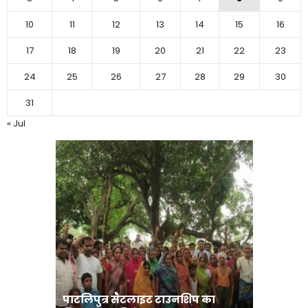
10
11
12
13
14
15
16
17
18
19
20
21
22
23
24
25
26
27
28
29
30
31
« Jul
पाटलिपुत्र सैटलाइट टाउनशिप का
संत रविदा