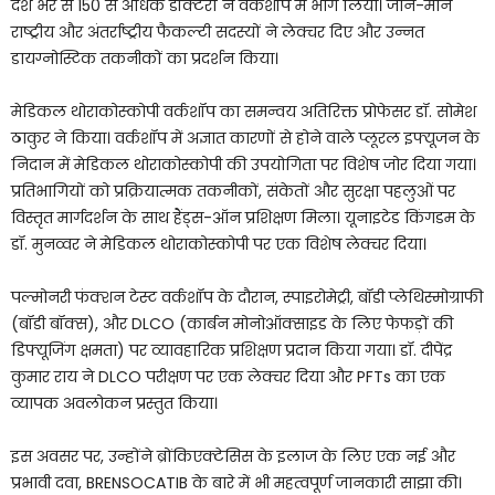
देश भर से 150 से अधिक डॉक्टरों ने वर्कशॉप में भाग लिया। जाने-माने
राष्ट्रीय और अंतर्राष्ट्रीय फैकल्टी सदस्यों ने लेक्चर दिए और उन्नत
डायग्नोस्टिक तकनीकों का प्रदर्शन किया।
मेडिकल थोराकोस्कोपी वर्कशॉप का समन्वय अतिरिक्त प्रोफेसर डॉ. सोमेश
ठाकुर ने किया। वर्कशॉप में अज्ञात कारणों से होने वाले प्लूरल इफ्यूजन के
निदान में मेडिकल थोराकोस्कोपी की उपयोगिता पर विशेष जोर दिया गया।
प्रतिभागियों को प्रक्रियात्मक तकनीकों, संकेतों और सुरक्षा पहलुओं पर
विस्तृत मार्गदर्शन के साथ हैंड्स-ऑन प्रशिक्षण मिला। यूनाइटेड किंगडम के
डॉ. मुनव्वर ने मेडिकल थोराकोस्कोपी पर एक विशेष लेक्चर दिया।
पल्मोनरी फंक्शन टेस्ट वर्कशॉप के दौरान, स्पाइरोमेट्री, बॉडी प्लेथिस्मोग्राफी
(बॉडी बॉक्स), और DLCO (कार्बन मोनोऑक्साइड के लिए फेफड़ों की
डिफ्यूजिंग क्षमता) पर व्यावहारिक प्रशिक्षण प्रदान किया गया। डॉ. दीपेंद्र
कुमार राय ने DLCO परीक्षण पर एक लेक्चर दिया और PFTs का एक
व्यापक अवलोकन प्रस्तुत किया।
इस अवसर पर, उन्होंने ब्रोंकिएक्टेसिस के इलाज के लिए एक नई और
प्रभावी दवा, BRENSOCATIB के बारे में भी महत्वपूर्ण जानकारी साझा की।