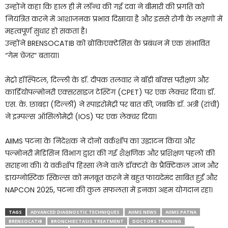
उन्होंने कहा कि हाल ही में लॉन्च की गई दवा ने बीमारी की प्रगति को
नियंत्रित करने में आशाजनक प्रभाव दिखाया है और इससे रोगी के लक्षणों में
महत्वपूर्ण सुधार हो सकता है।
उन्होंने BRENSOCATIB को ब्रोंकिएक्टेसिस के प्रबंधन में एक संभावित
“गेम चेंजर” बताया।
मेट्रो हॉस्पिटल, दिल्ली के डॉ. दीपक तलवार ने बॉडी बॉक्स परीक्षण और
कार्डियोपल्मोनरी एक्सरसाइज टेस्टिंग (CPET) पर एक लेक्चर दिया। डॉ.
एस. के. छाबड़ा (दिल्ली) ने स्पाइरोमेट्री पर बात की, जबकि डॉ. अत्री (रांची)
ने इम्पल्स ऑसिलोमेट्री (IOS) पर एक लेक्चर दिया।
AIIMS पटना के निदेशक ने दोनों वर्कशॉप का उद्घाटन किया और
पल्मोनरी मेडिसिन विभाग द्वारा की गई शैक्षणिक और प्रशिक्षण पहलों की
सराहना की। ये वर्कशॉप हिस्सा लेने वाले डॉक्टरों के प्रैक्टिकल ज्ञान और
डायग्नोस्टिक स्किल्स को मज़बूत करने में बहुत फायदेमंद साबित हुईं और
NAPCON 2025, पटना की कुल सफलता में इनका अहम योगदान रहा।
TAGS
ADVANCED DIAGNOSTIC TECHNIQUES
AIIMS NEWS
AIIMS PATNA
BRENSOCATIB
BRONCHIECTASIS TREATMENT
DOCTORS TRAINING