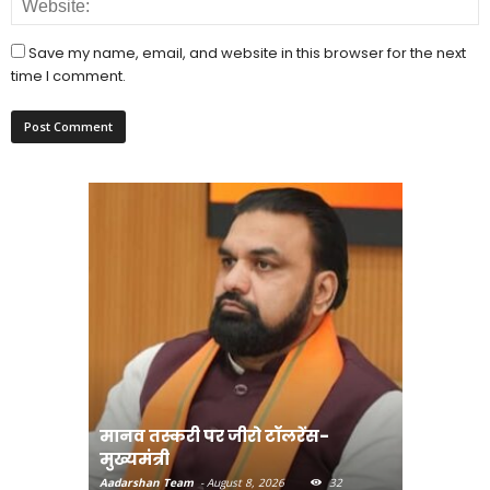
Save my name, email, and website in this browser for the next
time I comment.
मानव तस्करी पर जीरो टॉलरेंस-
संत रविदा
मुख्यमंत्री
पहुंचाएंग
Aadarshan Team
-
August 8, 2026
32
Aadarshan T