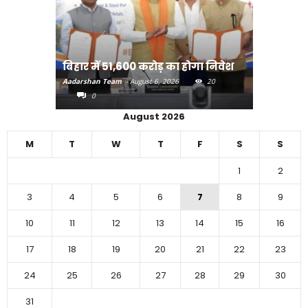
राजधानी प
बिहार में 51,600 करोड़ का होगा निवेश
करने का
Aadarshan Team
-
August 6, 2026
20
Aadarshan T
0
0
August 2026
M
T
W
T
F
S
S
1
2
3
4
5
6
7
8
9
10
11
12
13
14
15
16
17
18
19
20
21
22
23
24
25
26
27
28
29
30
31