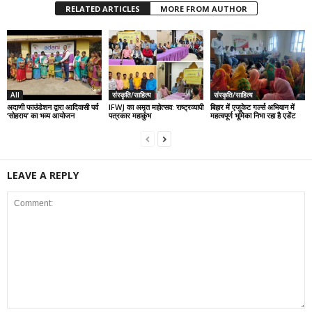
RELATED ARTICLES
MORE FROM AUTHOR
All
संस्कृति/साहित्य
संस्कृति/साहित्य
अदाणी फाउंडेशन द्वारा आदिवासी पर्व
IFWJ का अमृत महोत्सव: राष्ट्रव्यापी
बिहार में एजुकेट गर्ल्स अभियान में
‘सोहराय’ का भव्य आयोजन
पत्रकार महाकुंभ
महत्वपूर्ण भूमिका निभा रहा है एडेंट
LEAVE A REPLY