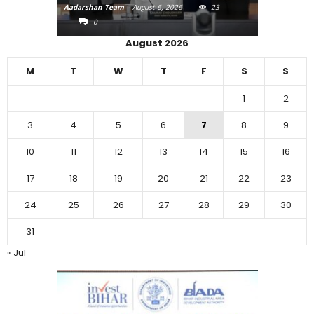
Aadarshan Team
-
August 6, 2026
23
Aadarshan T
0
0
August 2026
M
T
W
T
F
S
S
1
2
3
4
5
6
7
8
9
10
11
12
13
14
15
16
17
18
19
20
21
22
23
24
25
26
27
28
29
30
31
« Jul