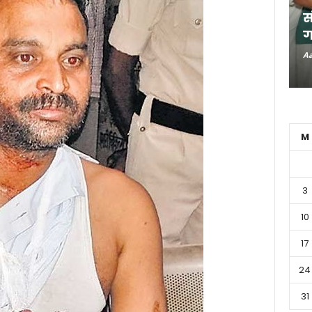
स
ग
Aa
M
3
10
17
24
31