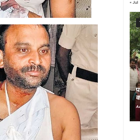
« Jul
प
क
Aa