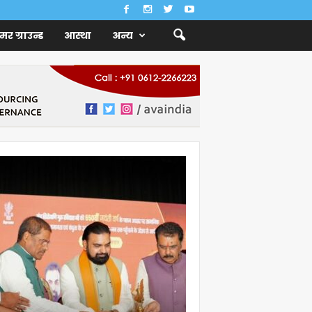
ैमर ग्राउन्ड
आस्था
अन्य