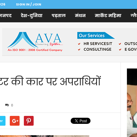
026
SIGN IN / JOIN
जनपद
देश-दुनिया
पड़ताल
मंथन
मार्केट महिमा
ग्ल
्टर की कार पर अपराधियों
0
er