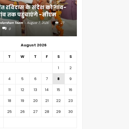
ंत रविदास के संदेश को गांव-
बिहार में 51,600 कर
ांव तक पहुंचाएंगे -सीएम
निवेश
darshan Team
-
August 7, 2026
27
Aadarshan Team
-
August 6, 
0
0
August 2026
T
W
T
F
S
S
1
2
4
5
6
7
8
9
11
12
13
14
15
16
18
19
20
21
22
23
25
26
27
28
29
30