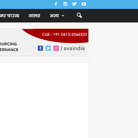
ैमर ग्राउन्ड
आस्था
अन्य