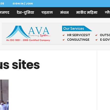
026
SIGN IN / JOIN
जनपद
देश-दुनिया
पड़ताल
मंथन
मार्केट महिमा
ग्ल
s sites